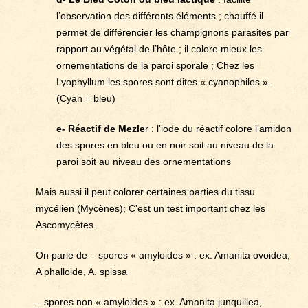
l’observation des différents éléments ; chauffé il
permet de différencier les champignons parasites par
rapport au végétal de l’hôte ; il colore mieux les
ornementations de la paroi sporale ; Chez les
Lyophyllum les spores sont dites « cyanophiles ».
(Cyan = bleu)
e- Réactif de Mezle
r : l’iode du réactif colore l’amidon
des spores en bleu ou en noir soit au niveau de la
paroi soit au niveau des ornementations
Mais aussi il peut colorer certaines parties du tissu
mycélien (Mycènes); C’est un test important chez les
Ascomycètes.
On parle de – spores « amyloides » : ex. Amanita ovoidea,
A phalloide, A. spissa
– spores non « amyloides » : ex. Amanita junquillea,