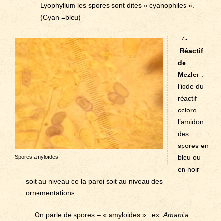
Lyophyllum les spores sont dites « cyanophiles ».
(Cyan =bleu)
4-
Réactif
de
Mezle
r :
l’iode du
réactif
colore
l’amidon
des
spores en
bleu ou
Spores amyloïdes
en noir
soit au niveau de la paroi soit au niveau des
ornementations
On parle de spores – « amyloides » : ex.
Amanita