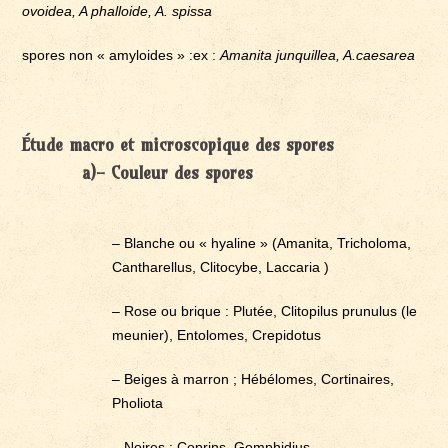
ovoidea, A phalloide, A. spissa
spores non « amyloides » :ex :
Amanita junquillea, A.caesarea
Étude macro et microscopique des spores
a)- Couleur des spores
– Blanche ou « hyaline » (Amanita, Tricholoma,
Cantharellus, Clitocybe, Laccaria )
– Rose ou brique : Plutée, Clitopilus prunulus (le
meunier), Entolomes, Crepidotus
– Beiges à marron ; Hébélomes, Cortinaires,
Pholiota
– Noires : Coprins, Gomphidius.