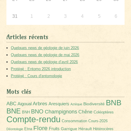
31
1
2
3
4
5
6
Articles récents
Quelques news de géologie de juin 2026
Quelques news de géologie de mai 2026
Quelques news de géologie d’avril 2026
Protégé : Entomo 2026 introduction
Protégé : Cours d’entomologie
Mots clés
BNB
Arbres
ABC
Aigoual
Aresquiers
Biodiversité
Aztèque
BNE
BNO
Champignons
Chêne
BNH
Coléoptères
Compte-rendu
Consommation
Cours-2026
Flore
Fruits
Garrigue
Hérault
Etna
Hétérocères
Déontologie