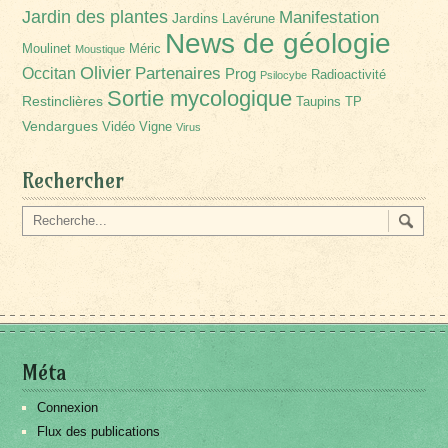
Jardin des plantes
Manifestation
Jardins
Lavérune
News de géologie
Moulinet
Méric
Moustique
Olivier
Partenaires
Occitan
Prog
Radioactivité
Psilocybe
Sortie mycologique
Restinclières
Taupins
TP
Vendargues
Vidéo
Vigne
Virus
Rechercher
Méta
Connexion
Flux des publications