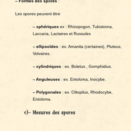
– Formes des spores
:
Les spores peuvent être
– sphériques
ex : Rhizopogon, Tulostoma,
Laccaria, Lactaires et Russules
– ellipsoïdes
: ex. Amanita (certaines), Pluteus,
Volvaires.
– cylindriques
: ex. Boletus , Gomphidius.
– Anguleuses
: ex. Entoloma, Inocybe.
– Polygonales
: ex. Clitopilus, Rhodocybe,
Entoloma.
c)- Mesures des spores