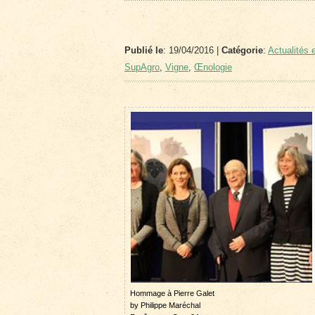
Publié le
: 19/04/2016 |
Catégorie
:
Actualités e
SupAgro
,
Vigne
,
Œnologie
Hommage à Pierre Galet
by Philippe Maréchal