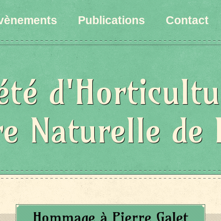
vènements
Publications
Contact
été d'Horticultu
re Naturelle de 
Hommage à Pierre Galet