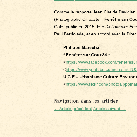
Comme le rapporte Jean Claude Davidian «
(Photographe-Cinéaste –
Fenêtre sur Cou
Galet publié en 2015, le «
Dictionnaire En
Paul Barriolade, et en accord avec la Dire
Philippe Maréchal
* Fenêtre sur Cour.34 *
<
https://www.facebook.com/fenetresu
<
https://www.youtube.com/channel
U.C.E – Urbanisme.Culture.Environ
<
https://www.flickr.com/photos/pppma
Navigation dans les articles
← Article précédent
Article suivant →