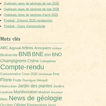
Quelques news de géologie de juin 2026
Quelques news de géologie de mai 2026
Quelques news de géologie d’avril 2026
Protégé : Entomo 2026 introduction
Protégé : Cours d’entomologie
Mots clés
Arbres
ABC
Aigoual
Aresquiers
Aztèque
BNB
BNE
BNO
Biodiversité
BNH
Champignons
Chêne
Coléoptères
Compte-rendu
Consommation
Cours-2026
Etna
Déontologie
Flore
Fruits
Garrigue
Hérault
Jardin des plantes
Jardins
Hétérocères
Manifestation
Lavérune
Moulinet
Moustique
News de géologie
Méric
Olivier
Partenaires
Occitan
Prog