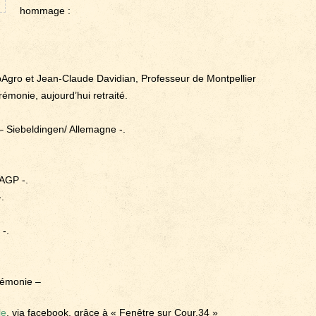
hommage :
pAgro et Jean-Claude Davidian, Professeur de Montpellier
émonie, aujourd’hui retraité.
 – Siebeldingen/ Allemagne -.
AGP -.
.
-.
érémonie –
le
, via facebook, grâce à « Fenêtre sur Cour.34 »