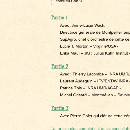
Fenêtre sur Cour.34
Partie 1
Avec : Anne-Lucie Wack.
Directrice générale de Montpellier Su
SupAgro, chef d’orchestre de cette cér
Lucie T. Morton – Virginie/USA -.
Erika Maul – JKI : Julius Kühn Institut
Partie 2
Avec : Thierry Lacombe – INRA UMR/
Laurent Audeguin – IFV/ENTAV INRA -
Patrice This – INRA UMR/AGAP -.
Michel Grisard – Montmélian – Savoie 
Partie 3
Avec Pierre Galet qui clôture cette c
Un article plus complet est aussi consultab