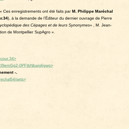
 Ces enregistrements ont été faits par
M. Philippe Maréchal
r.34
), à la demande de l’Éditeur du dernier ouvrage de Pierre
cyclopédique des Cépages et de leurs Synonymes
« , M. Jean-
ction de Montpellier SupAgro ».
rcour.34>
/UCI9emGg2-0PFtbNbaig6gwg>
nement -.
rechal54/sets>