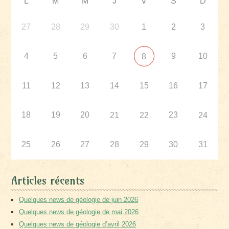
L
M
M
J
V
S
D
27
28
29
30
1
2
3
4
5
6
7
9
10
8
11
12
13
14
15
16
17
18
19
20
23
21
22
24
25
26
27
28
29
30
31
Articles récents
Quelques news de géologie de juin 2026
Quelques news de géologie de mai 2026
Quelques news de géologie d’avril 2026