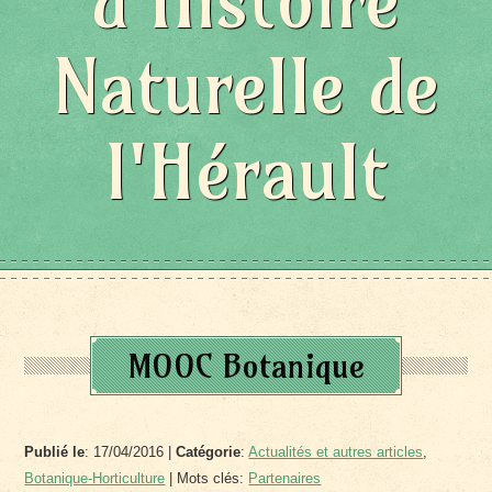
d'Histoire
Naturelle de
l'Hérault
MOOC Botanique
Publié le
: 17/04/2016 |
Catégorie
:
Actualités et autres articles
,
Botanique-Horticulture
| Mots clés:
Partenaires