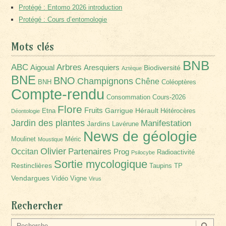
Protégé : Entomo 2026 introduction
Protégé : Cours d’entomologie
Mots clés
BNB
Arbres
ABC
Aigoual
Aresquiers
Biodiversité
Aztèque
BNE
BNO
Champignons
Chêne
BNH
Coléoptères
Compte-rendu
Consommation
Cours-2026
Flore
Fruits
Garrigue
Hérault
Etna
Hétérocères
Déontologie
Jardin des plantes
Manifestation
Jardins
Lavérune
News de géologie
Moulinet
Méric
Moustique
Olivier
Partenaires
Occitan
Prog
Radioactivité
Psilocybe
Sortie mycologique
Restinclières
Taupins
TP
Vendargues
Vidéo
Vigne
Virus
Rechercher