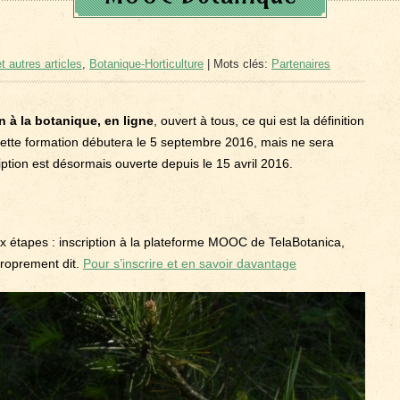
t autres articles
,
Botanique-Horticulture
| Mots clés:
Partenaires
on à la botanique, en ligne
, ouvert à tous, ce qui est la définition
Cette formation débutera le 5 septembre 2016, mais ne sera
ription est désormais ouverte depuis le 15 avril 2016.
eux étapes : inscription à la plateforme MOOC de TelaBotanica,
roprement dit.
Pour s’inscrire et en savoir davantage