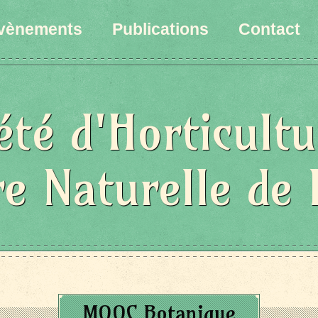
vènements
Publications
Contact
été d'Horticultu
re Naturelle de 
MOOC Botanique