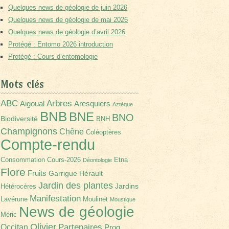
Quelques news de géologie de juin 2026
Quelques news de géologie de mai 2026
Quelques news de géologie d’avril 2026
Protégé : Entomo 2026 introduction
Protégé : Cours d’entomologie
Mots clés
Arbres
ABC
Aigoual
Aresquiers
Aztèque
BNB
BNE
BNO
Biodiversité
BNH
Champignons
Chêne
Coléoptères
Compte-rendu
Consommation
Cours-2026
Etna
Déontologie
Flore
Fruits
Garrigue
Hérault
Jardin des plantes
Jardins
Hétérocères
Manifestation
Lavérune
Moulinet
Moustique
News de géologie
Méric
Olivier
Partenaires
Occitan
Prog