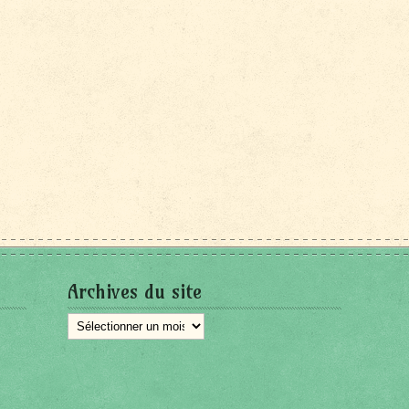
Archives du site
Archives
du
site