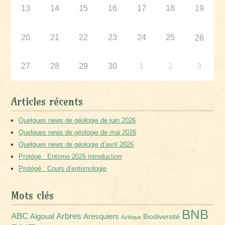
13
14
15
16
17
18
19
20
21
22
23
24
25
26
27
28
29
30
1
2
3
Articles récents
Quelques news de géologie de juin 2026
Quelques news de géologie de mai 2026
Quelques news de géologie d’avril 2026
Protégé : Entomo 2026 introduction
Protégé : Cours d’entomologie
Mots clés
BNB
Arbres
ABC
Aigoual
Aresquiers
Biodiversité
Aztèque