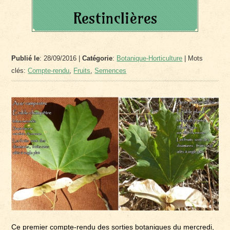
Restinclières
Publié le
: 28/09/2016 |
Catégorie
:
Botanique-Horticulture
| Mots
clés:
Compte-rendu
,
Fruits
,
Semences
Ce premier compte-rendu des sorties botaniques du mercredi,