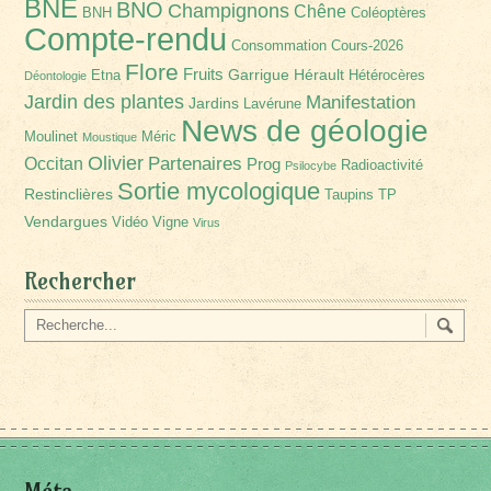
BNE
BNO
Champignons
Chêne
BNH
Coléoptères
Compte-rendu
Consommation
Cours-2026
Flore
Fruits
Garrigue
Hérault
Etna
Hétérocères
Déontologie
Jardin des plantes
Manifestation
Jardins
Lavérune
News de géologie
Moulinet
Méric
Moustique
Olivier
Partenaires
Occitan
Prog
Radioactivité
Psilocybe
Sortie mycologique
Restinclières
Taupins
TP
Vendargues
Vidéo
Vigne
Virus
Rechercher