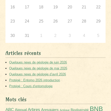
16
17
18
19
20
21
22
23
24
25
26
27
28
29
30
31
1
2
3
4
5
Articles récents
Quelques news de géologie de juin 2026
Quelques news de géologie de mai 2026
Quelques news de géologie d’avril 2026
Protégé : Entomo 2026 introduction
Protégé : Cours d’entomologie
Mots clés
BNB
Arbres
ABC
Aigoual
Aresquiers
Biodiversité
Aztèque