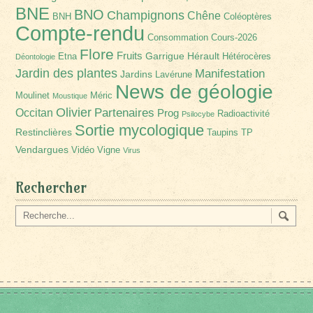
BNE
BNO
Champignons
Chêne
BNH
Coléoptères
Compte-rendu
Consommation
Cours-2026
Flore
Fruits
Garrigue
Hérault
Etna
Hétérocères
Déontologie
Jardin des plantes
Manifestation
Jardins
Lavérune
News de géologie
Moulinet
Méric
Moustique
Olivier
Partenaires
Occitan
Prog
Radioactivité
Psilocybe
Sortie mycologique
Restinclières
Taupins
TP
Vendargues
Vidéo
Vigne
Virus
Rechercher