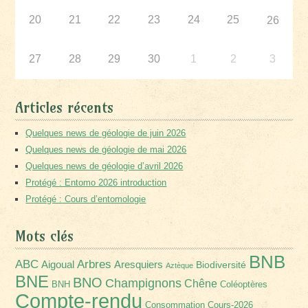
20
21
22
23
24
25
26
27
28
29
30
1
2
3
Articles récents
Quelques news de géologie de juin 2026
Quelques news de géologie de mai 2026
Quelques news de géologie d’avril 2026
Protégé : Entomo 2026 introduction
Protégé : Cours d’entomologie
Mots clés
BNB
Arbres
ABC
Aigoual
Aresquiers
Biodiversité
Aztèque
BNE
BNO
Champignons
Chêne
BNH
Coléoptères
Compte-rendu
Consommation
Cours-2026