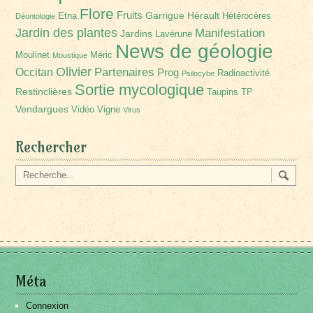
Flore
Fruits
Garrigue
Hérault
Etna
Hétérocères
Déontologie
Jardin des plantes
Manifestation
Jardins
Lavérune
News de géologie
Moulinet
Méric
Moustique
Olivier
Partenaires
Occitan
Prog
Radioactivité
Psilocybe
Sortie mycologique
Restinclières
Taupins
TP
Vendargues
Vidéo
Vigne
Virus
Rechercher
Méta
Connexion