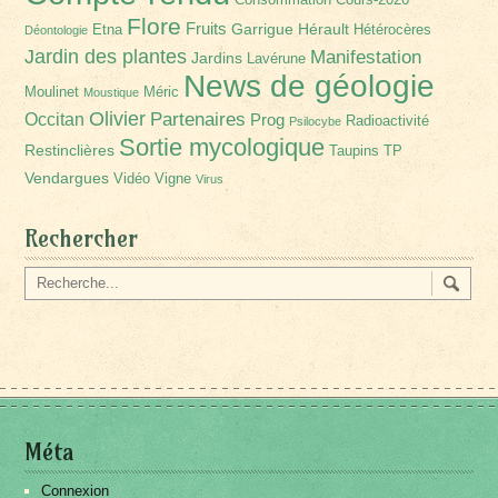
Flore
Fruits
Garrigue
Hérault
Etna
Hétérocères
Déontologie
Jardin des plantes
Manifestation
Jardins
Lavérune
News de géologie
Moulinet
Méric
Moustique
Olivier
Partenaires
Occitan
Prog
Radioactivité
Psilocybe
Sortie mycologique
Restinclières
Taupins
TP
Vendargues
Vidéo
Vigne
Virus
Rechercher
Méta
Connexion