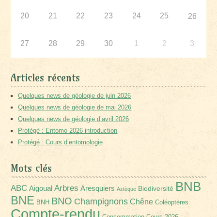
20
21
22
23
24
25
26
27
28
29
30
1
2
3
Articles récents
Quelques news de géologie de juin 2026
Quelques news de géologie de mai 2026
Quelques news de géologie d’avril 2026
Protégé : Entomo 2026 introduction
Protégé : Cours d’entomologie
Mots clés
BNB
Arbres
ABC
Aigoual
Aresquiers
Biodiversité
Aztèque
BNE
BNO
Champignons
Chêne
BNH
Coléoptères
Compte-rendu
Consommation
Cours-2026