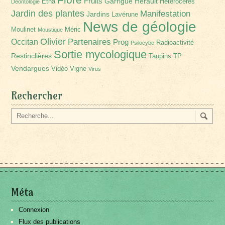
Fruits
Garrigue
Hérault
Etna
Hétérocères
Déontologie
Jardin des plantes
Manifestation
Jardins
Lavérune
News de géologie
Moulinet
Méric
Moustique
Olivier
Partenaires
Occitan
Prog
Radioactivité
Psilocybe
Sortie mycologique
Restinclières
Taupins
TP
Vendargues
Vidéo
Vigne
Virus
Rechercher
Méta
Connexion
Flux des publications