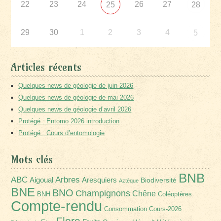
22
23
24
26
27
25
28
29
30
1
2
3
4
5
Articles récents
Quelques news de géologie de juin 2026
Quelques news de géologie de mai 2026
Quelques news de géologie d’avril 2026
Protégé : Entomo 2026 introduction
Protégé : Cours d’entomologie
Mots clés
BNB
Arbres
ABC
Aigoual
Aresquiers
Biodiversité
Aztèque
BNE
BNO
Champignons
Chêne
BNH
Coléoptères
Compte-rendu
Consommation
Cours-2026
Flore