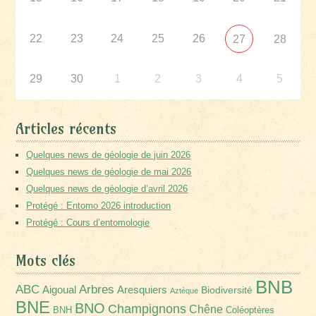
22
23
24
25
26
27
28
29
30
1
2
3
4
5
Articles récents
Quelques news de géologie de juin 2026
Quelques news de géologie de mai 2026
Quelques news de géologie d’avril 2026
Protégé : Entomo 2026 introduction
Protégé : Cours d’entomologie
Mots clés
BNB
Arbres
ABC
Aigoual
Aresquiers
Biodiversité
Aztèque
BNE
BNO
Champignons
Chêne
BNH
Coléoptères