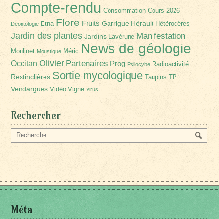
Compte-rendu
Consommation
Cours-2026
Flore
Fruits
Garrigue
Hérault
Etna
Hétérocères
Déontologie
Jardin des plantes
Manifestation
Jardins
Lavérune
News de géologie
Moulinet
Méric
Moustique
Olivier
Partenaires
Occitan
Prog
Radioactivité
Psilocybe
Sortie mycologique
Restinclières
Taupins
TP
Vendargues
Vidéo
Vigne
Virus
Rechercher
Méta