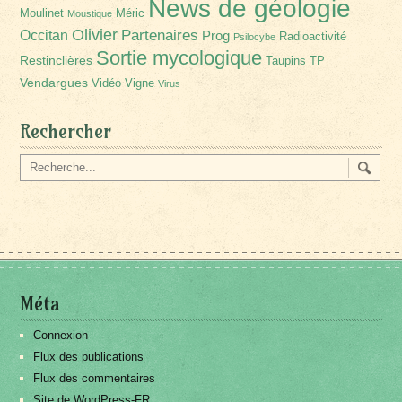
News de géologie
Moulinet
Méric
Moustique
Olivier
Partenaires
Occitan
Prog
Radioactivité
Psilocybe
Sortie mycologique
Restinclières
Taupins
TP
Vendargues
Vidéo
Vigne
Virus
Rechercher
Méta
Connexion
Flux des publications
Flux des commentaires
Site de WordPress-FR