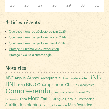
25
26
27
28
29
30
31
Articles récents
Quelques news de géologie de juin 2026
Quelques news de géologie de mai 2026
Quelques news de géologie d’avril 2026
Protégé : Entomo 2026 introduction
Protégé : Cours d’entomologie
Mots clés
BNB
Arbres
ABC
Aigoual
Aresquiers
Biodiversité
Aztèque
BNE
BNO
Champignons
Chêne
BNH
Coléoptères
Compte-rendu
Consommation
Cours-2026
Flore
Fruits
Garrigue
Hérault
Etna
Hétérocères
Déontologie
Jardin des plantes
Manifestation
Jardins
Lavérune