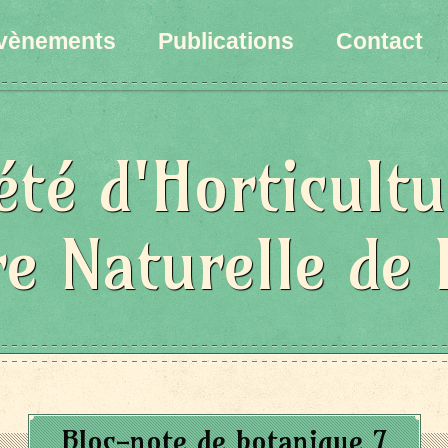
vènements
Publications
Contact
été d'Horticultu
re Naturelle de 
Bloc-note de botanique 7