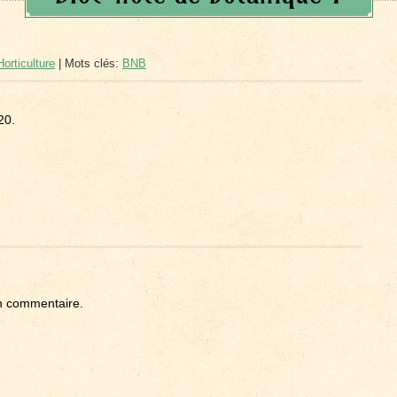
orticulture
| Mots clés:
BNB
20.
n commentaire.