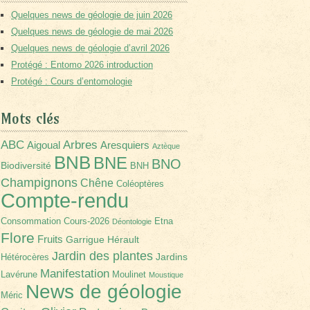
Quelques news de géologie de juin 2026
Quelques news de géologie de mai 2026
Quelques news de géologie d’avril 2026
Protégé : Entomo 2026 introduction
Protégé : Cours d’entomologie
Mots clés
Arbres
ABC
Aigoual
Aresquiers
Aztèque
BNB
BNE
BNO
Biodiversité
BNH
Champignons
Chêne
Coléoptères
Compte-rendu
Consommation
Cours-2026
Etna
Déontologie
Flore
Fruits
Garrigue
Hérault
Jardin des plantes
Jardins
Hétérocères
Manifestation
Lavérune
Moulinet
Moustique
News de géologie
Méric