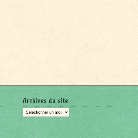
Archives du site
Archives
du
site