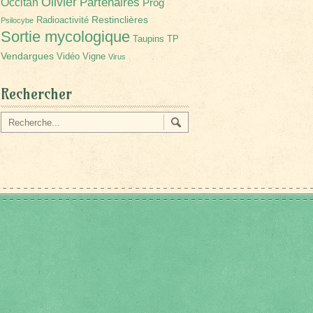
Olivier
Partenaires
Occitan
Prog
Restinclières
Radioactivité
Psilocybe
Sortie mycologique
Taupins
TP
Vendargues
Vidéo
Vigne
Virus
Rechercher