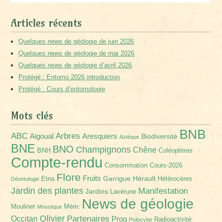
Articles récents
Quelques news de géologie de juin 2026
Quelques news de géologie de mai 2026
Quelques news de géologie d’avril 2026
Protégé : Entomo 2026 introduction
Protégé : Cours d’entomologie
Mots clés
BNB
Arbres
ABC
Aigoual
Aresquiers
Biodiversité
Aztèque
BNE
BNO
Champignons
Chêne
BNH
Coléoptères
Compte-rendu
Consommation
Cours-2026
Flore
Fruits
Garrigue
Hérault
Etna
Hétérocères
Déontologie
Jardin des plantes
Manifestation
Jardins
Lavérune
News de géologie
Moulinet
Méric
Moustique
Olivier
Partenaires
Occitan
Prog
Radioactivité
Psilocybe