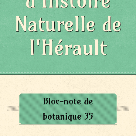
d'Histoire
Naturelle de
l'Hérault
Bloc-note de
botanique 35