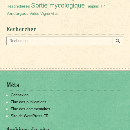
Sortie mycologique
Restinclières
Taupins
TP
Vendargues
Vidéo
Vigne
Virus
Rechercher
Méta
Connexion
Flux des publications
Flux des commentaires
Site de WordPress-FR
Archives du site