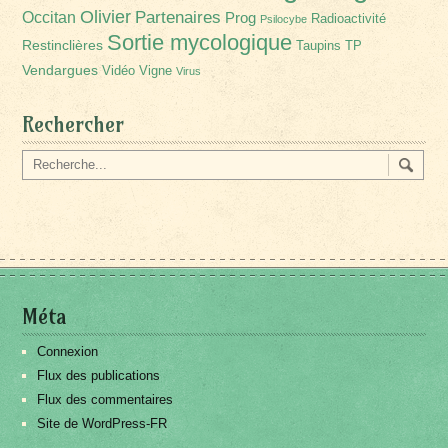
Olivier
Partenaires
Occitan
Prog
Radioactivité
Psilocybe
Sortie mycologique
Restinclières
Taupins
TP
Vendargues
Vidéo
Vigne
Virus
Rechercher
Méta
Connexion
Flux des publications
Flux des commentaires
Site de WordPress-FR