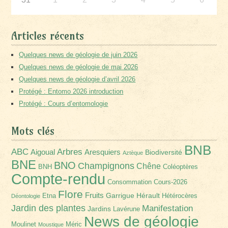
Articles récents
Quelques news de géologie de juin 2026
Quelques news de géologie de mai 2026
Quelques news de géologie d’avril 2026
Protégé : Entomo 2026 introduction
Protégé : Cours d’entomologie
Mots clés
BNB
Arbres
ABC
Aigoual
Aresquiers
Biodiversité
Aztèque
BNE
BNO
Champignons
Chêne
BNH
Coléoptères
Compte-rendu
Consommation
Cours-2026
Flore
Fruits
Garrigue
Hérault
Etna
Hétérocères
Déontologie
Jardin des plantes
Manifestation
Jardins
Lavérune
News de géologie
Moulinet
Méric
Moustique