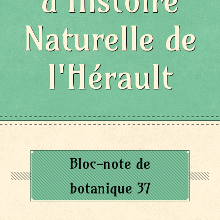
d'Histoire
Naturelle de
l'Hérault
Bloc-note de
botanique 37