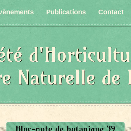
vènements
Publications
Contact
été d'Horticultu
re Naturelle de 
Bloc-note de botanique 39