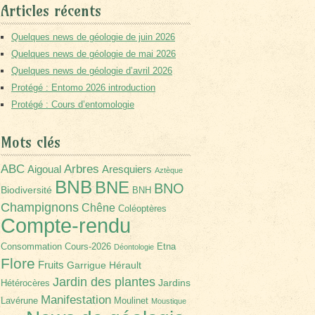
Articles récents
Quelques news de géologie de juin 2026
Quelques news de géologie de mai 2026
Quelques news de géologie d’avril 2026
Protégé : Entomo 2026 introduction
Protégé : Cours d’entomologie
Mots clés
Arbres
ABC
Aigoual
Aresquiers
Aztèque
BNB
BNE
BNO
Biodiversité
BNH
Champignons
Chêne
Coléoptères
Compte-rendu
Consommation
Cours-2026
Etna
Déontologie
Flore
Fruits
Garrigue
Hérault
Jardin des plantes
Jardins
Hétérocères
Manifestation
Lavérune
Moulinet
Moustique