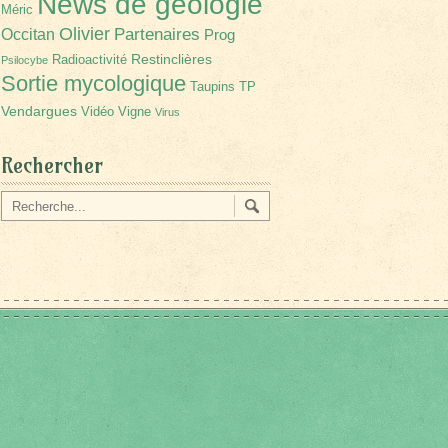
News de géologie
Méric
Olivier
Partenaires
Occitan
Prog
Restinclières
Radioactivité
Psilocybe
Sortie mycologique
Taupins
TP
Vendargues
Vidéo
Vigne
Virus
Rechercher