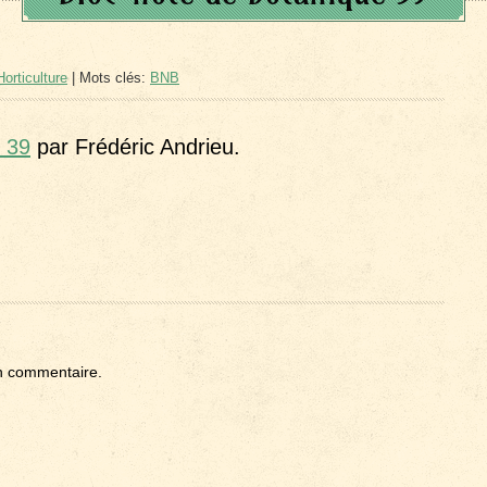
orticulture
| Mots clés:
BNB
e 39
par Frédéric Andrieu.
n commentaire.