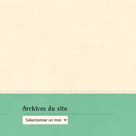
Archives du site
Archives
du
site