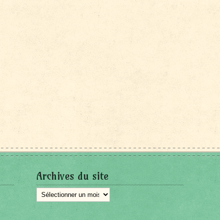
Archives du site
Archives
du
site