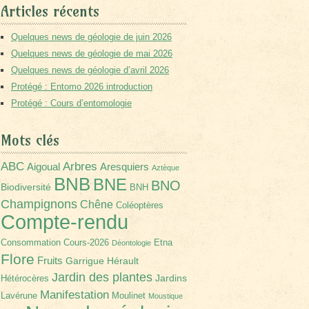
Articles récents
Quelques news de géologie de juin 2026
Quelques news de géologie de mai 2026
Quelques news de géologie d’avril 2026
Protégé : Entomo 2026 introduction
Protégé : Cours d’entomologie
Mots clés
Arbres
ABC
Aigoual
Aresquiers
Aztèque
BNB
BNE
BNO
Biodiversité
BNH
Champignons
Chêne
Coléoptères
Compte-rendu
Consommation
Cours-2026
Etna
Déontologie
Flore
Fruits
Garrigue
Hérault
Jardin des plantes
Jardins
Hétérocères
Manifestation
Lavérune
Moulinet
Moustique