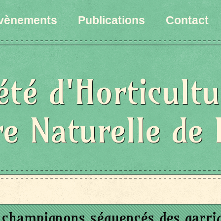
vènements
Publications
Contact
été d'Horticultu
re Naturelle de 
 champignons séquencés des garri