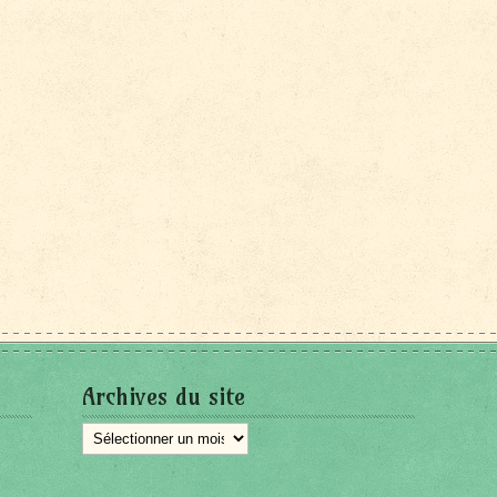
Archives du site
Archives
du
site