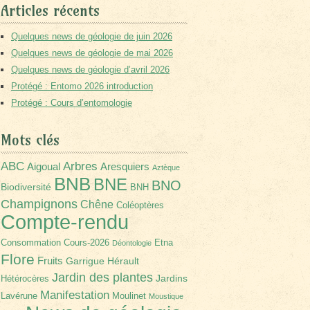
Articles récents
Quelques news de géologie de juin 2026
Quelques news de géologie de mai 2026
Quelques news de géologie d’avril 2026
Protégé : Entomo 2026 introduction
Protégé : Cours d’entomologie
Mots clés
Arbres
ABC
Aigoual
Aresquiers
Aztèque
BNB
BNE
BNO
Biodiversité
BNH
Champignons
Chêne
Coléoptères
Compte-rendu
Consommation
Cours-2026
Etna
Déontologie
Flore
Fruits
Garrigue
Hérault
Jardin des plantes
Jardins
Hétérocères
Manifestation
Lavérune
Moulinet
Moustique