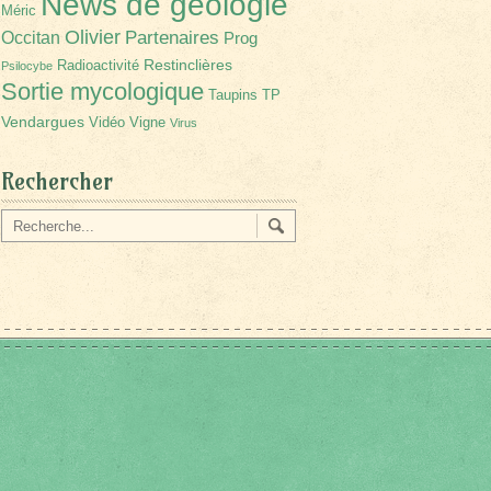
News de géologie
Méric
Olivier
Partenaires
Occitan
Prog
Restinclières
Radioactivité
Psilocybe
Sortie mycologique
Taupins
TP
Vendargues
Vidéo
Vigne
Virus
Rechercher