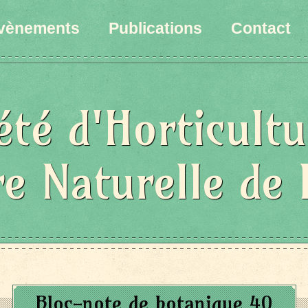
vènements
Publications
Contact
été d'Horticultu
re Naturelle de 
Bloc-note de botanique 40