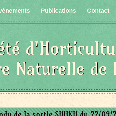
vènements
Publications
Contact
été d'Horticultu
re Naturelle de 
ndu de la sortie SHHNH du 22/09/2