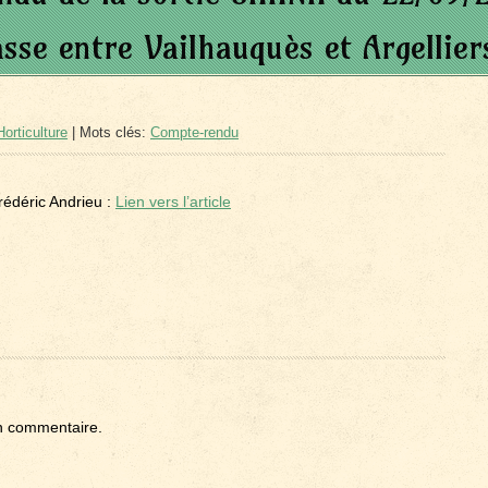
sse entre Vailhauquès et Argellier
orticulture
| Mots clés:
Compte-rendu
rédéric Andrieu :
Lien vers l’article
n commentaire.