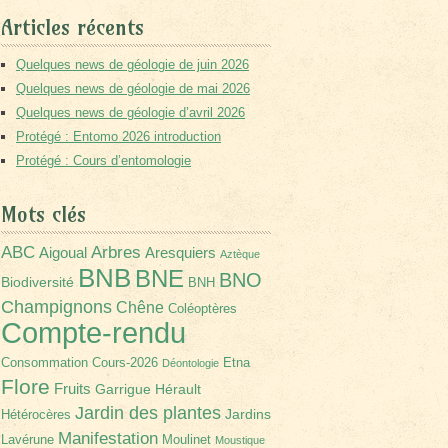
Articles récents
Quelques news de géologie de juin 2026
Quelques news de géologie de mai 2026
Quelques news de géologie d’avril 2026
Protégé : Entomo 2026 introduction
Protégé : Cours d’entomologie
Mots clés
Arbres
ABC
Aigoual
Aresquiers
Aztèque
BNB
BNE
BNO
Biodiversité
BNH
Champignons
Chêne
Coléoptères
Compte-rendu
Consommation
Cours-2026
Etna
Déontologie
Flore
Fruits
Garrigue
Hérault
Jardin des plantes
Jardins
Hétérocères
Manifestation
Lavérune
Moulinet
Moustique