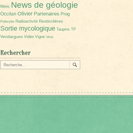
News de géologie
Méric
Olivier
Partenaires
Occitan
Prog
Restinclières
Radioactivité
Psilocybe
Sortie mycologique
Taupins
TP
Vendargues
Vidéo
Vigne
Virus
Rechercher