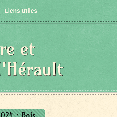
Liens utiles
re et
l'Hérault
024 : Bois