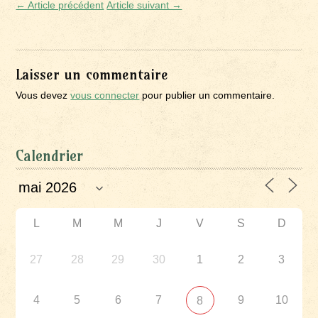
← Article précédent
Article suivant →
Laisser un commentaire
Vous devez
vous connecter
pour publier un commentaire.
Calendrier
L
M
M
J
V
S
D
27
28
29
30
1
2
3
4
5
6
7
9
10
8