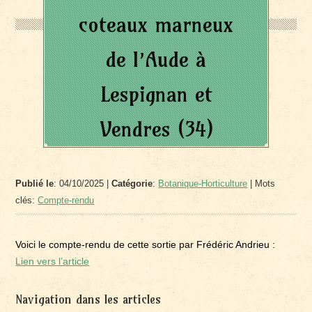
coteaux marneux
de l’Aude à
Lespignan et
Vendres (34)
Publié le
: 04/10/2025 |
Catégorie
:
Botanique-Horticulture
| Mots
clés:
Compte-rendu
Voici le compte-rendu de cette sortie par Frédéric Andrieu :
Lien vers l’article
Navigation dans les articles