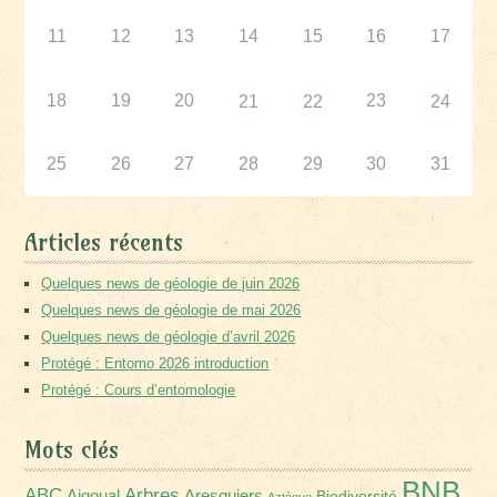
11
12
13
14
15
16
17
18
19
20
23
21
22
24
25
26
27
28
29
30
31
Articles récents
Quelques news de géologie de juin 2026
Quelques news de géologie de mai 2026
Quelques news de géologie d’avril 2026
Protégé : Entomo 2026 introduction
Protégé : Cours d’entomologie
Mots clés
BNB
Arbres
ABC
Aigoual
Aresquiers
Biodiversité
Aztèque