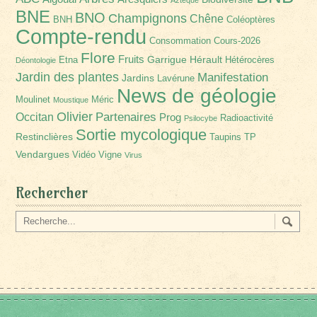
BNE
BNO
Champignons
Chêne
BNH
Coléoptères
Compte-rendu
Consommation
Cours-2026
Flore
Fruits
Garrigue
Hérault
Etna
Hétérocères
Déontologie
Jardin des plantes
Manifestation
Jardins
Lavérune
News de géologie
Moulinet
Méric
Moustique
Olivier
Partenaires
Occitan
Prog
Radioactivité
Psilocybe
Sortie mycologique
Restinclières
Taupins
TP
Vendargues
Vidéo
Vigne
Virus
Rechercher