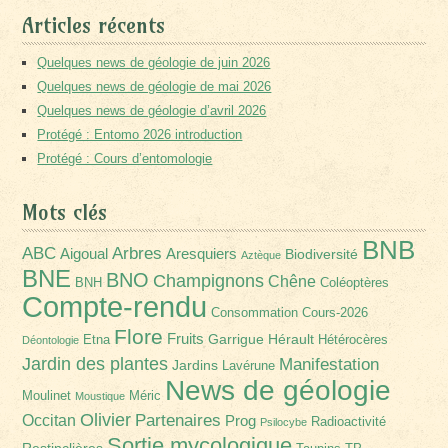
Articles récents
Quelques news de géologie de juin 2026
Quelques news de géologie de mai 2026
Quelques news de géologie d’avril 2026
Protégé : Entomo 2026 introduction
Protégé : Cours d’entomologie
Mots clés
BNB
Arbres
ABC
Aigoual
Aresquiers
Biodiversité
Aztèque
BNE
BNO
Champignons
Chêne
BNH
Coléoptères
Compte-rendu
Consommation
Cours-2026
Flore
Fruits
Garrigue
Hérault
Etna
Hétérocères
Déontologie
Jardin des plantes
Manifestation
Jardins
Lavérune
News de géologie
Moulinet
Méric
Moustique
Olivier
Partenaires
Occitan
Prog
Radioactivité
Psilocybe
Sortie mycologique