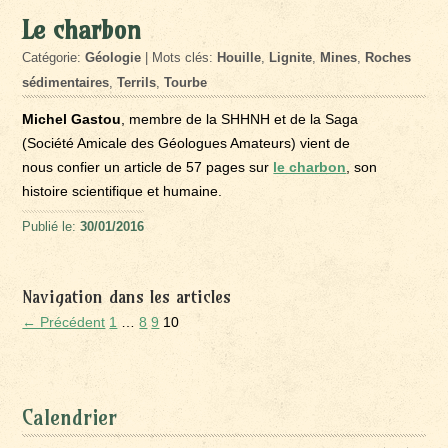
Le charbon
Catégorie:
Géologie
| Mots clés:
Houille
,
Lignite
,
Mines
,
Roches
sédimentaires
,
Terrils
,
Tourbe
Michel Gastou
, membre de la SHHNH et de la Saga
(Société Amicale des Géologues Amateurs) vient de
nous confier un article de 57 pages sur
le charbon
, son
histoire scientifique et humaine.
Publié le:
30/01/2016
Navigation dans les articles
← Précédent
1
…
8
9
10
Calendrier