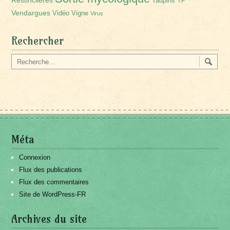
Restinclières
Taupins
TP
Vendargues
Vidéo
Vigne
Virus
Rechercher
Méta
Connexion
Flux des publications
Flux des commentaires
Site de WordPress-FR
Archives du site