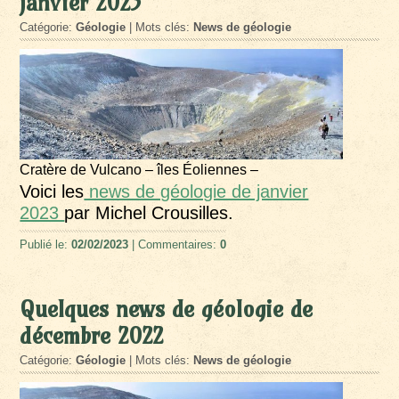
janvier 2023
Catégorie:
Géologie
| Mots clés:
News de géologie
Cratère de Vulcano – îles Éoliennes –
Voici les
news de géologie de janvier
2023
par Michel Crousilles.
Publié le:
02/02/2023
| Commentaires:
0
Quelques news de géologie de
décembre 2022
Catégorie:
Géologie
| Mots clés:
News de géologie