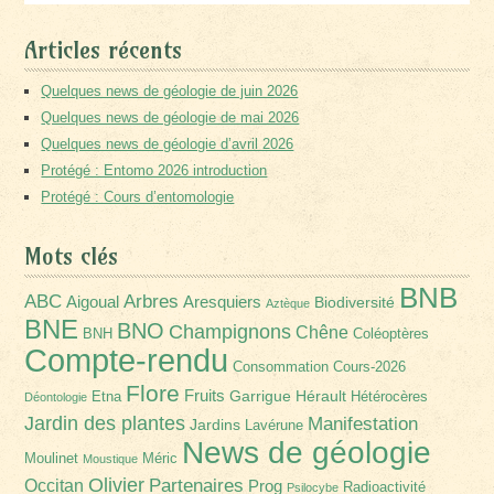
Articles récents
Quelques news de géologie de juin 2026
Quelques news de géologie de mai 2026
Quelques news de géologie d’avril 2026
Protégé : Entomo 2026 introduction
Protégé : Cours d’entomologie
Mots clés
BNB
Arbres
ABC
Aigoual
Aresquiers
Biodiversité
Aztèque
BNE
BNO
Champignons
Chêne
BNH
Coléoptères
Compte-rendu
Consommation
Cours-2026
Flore
Fruits
Garrigue
Hérault
Etna
Hétérocères
Déontologie
Jardin des plantes
Manifestation
Jardins
Lavérune
News de géologie
Moulinet
Méric
Moustique
Olivier
Partenaires
Occitan
Prog
Radioactivité
Psilocybe