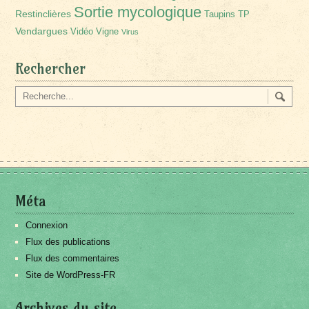
Sortie mycologique
Restinclières
Taupins
TP
Vendargues
Vidéo
Vigne
Virus
Rechercher
Méta
Connexion
Flux des publications
Flux des commentaires
Site de WordPress-FR
Archives du site