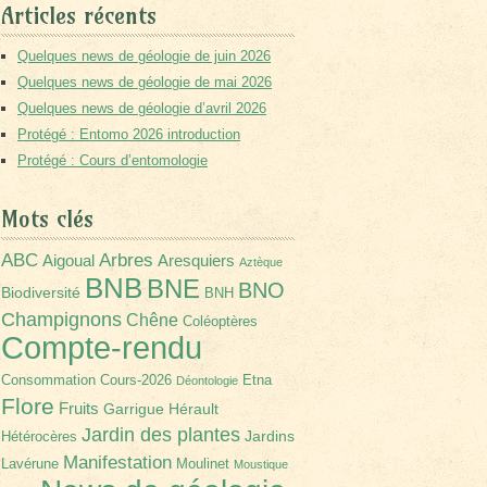
Articles récents
Quelques news de géologie de juin 2026
Quelques news de géologie de mai 2026
Quelques news de géologie d’avril 2026
Protégé : Entomo 2026 introduction
Protégé : Cours d’entomologie
Mots clés
Arbres
ABC
Aigoual
Aresquiers
Aztèque
BNB
BNE
BNO
Biodiversité
BNH
Champignons
Chêne
Coléoptères
Compte-rendu
Consommation
Cours-2026
Etna
Déontologie
Flore
Fruits
Garrigue
Hérault
Jardin des plantes
Jardins
Hétérocères
Manifestation
Lavérune
Moulinet
Moustique