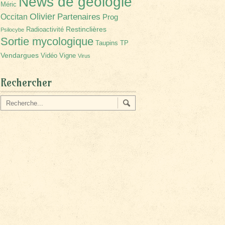
News de géologie
Méric
Olivier
Partenaires
Occitan
Prog
Restinclières
Radioactivité
Psilocybe
Sortie mycologique
Taupins
TP
Vendargues
Vidéo
Vigne
Virus
Rechercher