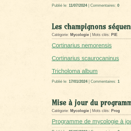
Publié le:
11/07/2024
| Commentaires:
0
Les champignons séquen
Catégorie:
Mycologie
| Mots clés:
PIE
Cortinarius nemorensis
Cortinarius scaurocaninus
Tricholoma album
Publié le:
17/01/2024
| Commentaires:
1
Mise à jour du program
Catégorie:
Mycologie
| Mots clés:
Prog
Programme de mycologie à jo