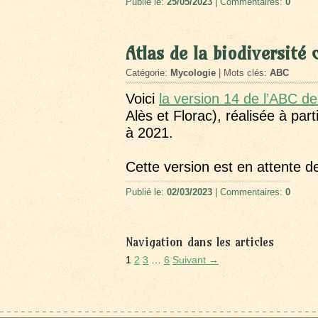
Publié le:
25/05/2023
| Commentaires:
0
Atlas de la biodiversit
Catégorie:
Mycologie
| Mots clés:
ABC
Voici
la version 14 de l’ABC d
Alès et Florac), réalisée à pa
à 2021.
Cette version est en attente d
Publié le:
02/03/2023
| Commentaires:
0
Navigation dans les articles
1
2
3
…
6
Suivant →