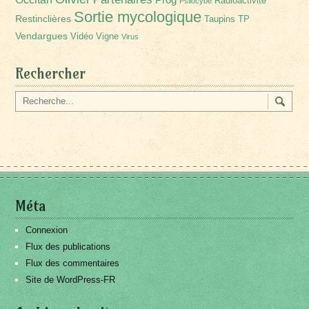
Radioactivité
Psilocybe
Sortie mycologique
Restinclières
Taupins
TP
Vendargues
Vidéo
Vigne
Virus
Rechercher
Méta
Connexion
Flux des publications
Flux des commentaires
Site de WordPress-FR