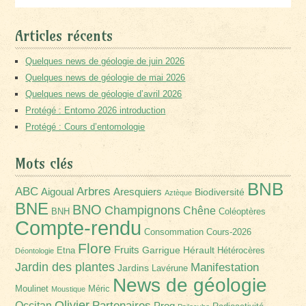
Articles récents
Quelques news de géologie de juin 2026
Quelques news de géologie de mai 2026
Quelques news de géologie d’avril 2026
Protégé : Entomo 2026 introduction
Protégé : Cours d’entomologie
Mots clés
BNB
Arbres
ABC
Aigoual
Aresquiers
Biodiversité
Aztèque
BNE
BNO
Champignons
Chêne
BNH
Coléoptères
Compte-rendu
Consommation
Cours-2026
Flore
Fruits
Garrigue
Hérault
Etna
Hétérocères
Déontologie
Jardin des plantes
Manifestation
Jardins
Lavérune
News de géologie
Moulinet
Méric
Moustique
Olivier
Partenaires
Occitan
Prog