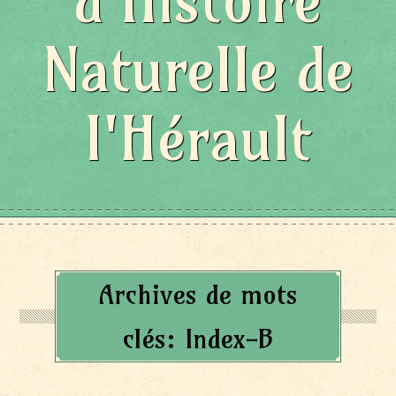
d'Histoire
Naturelle de
l'Hérault
Archives de mots
clés:
Index-B