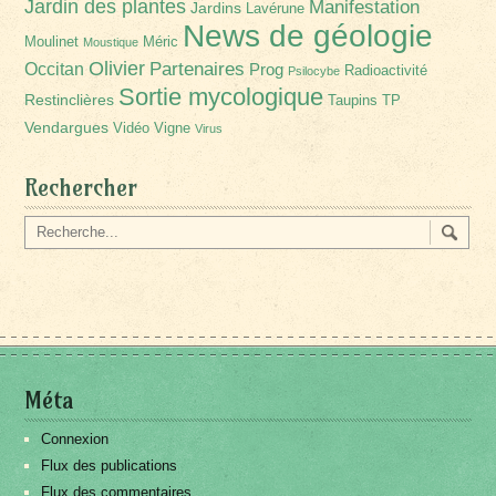
Jardin des plantes
Manifestation
Jardins
Lavérune
News de géologie
Moulinet
Méric
Moustique
Olivier
Partenaires
Occitan
Prog
Radioactivité
Psilocybe
Sortie mycologique
Restinclières
Taupins
TP
Vendargues
Vidéo
Vigne
Virus
Rechercher
Méta
Connexion
Flux des publications
Flux des commentaires