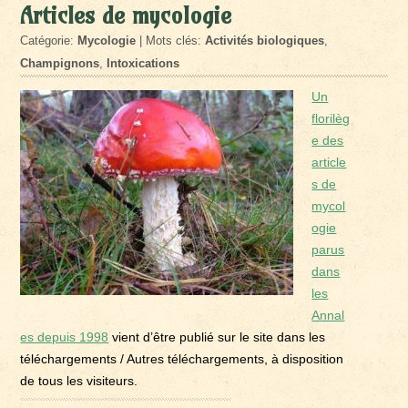
Articles de mycologie
Catégorie:
Mycologie
| Mots clés:
Activités biologiques
,
Champignons
,
Intoxications
Un
florilèg
e des
article
s de
mycol
ogie
parus
dans
les
Annal
es depuis 1998
vient d’être publié sur le site dans les
téléchargements / Autres téléchargements, à disposition
de tous les visiteurs.