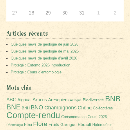
27
28
29
30
31
1
2
Articles récents
Quelques news de géologie de juin 2026
Quelques news de géologie de mai 2026
Quelques news de géologie d’avril 2026
Protégé : Entomo 2026 introduction
Protégé : Cours d’entomologie
Mots clés
BNB
Arbres
ABC
Aigoual
Aresquiers
Biodiversité
Aztèque
BNE
BNO
Champignons
Chêne
BNH
Coléoptères
Compte-rendu
Consommation
Cours-2026
Flore
Fruits
Garrigue
Hérault
Etna
Hétérocères
Déontologie