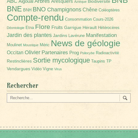
Arbres
ABC
Aigoual
Aresquiers
Biodiversité
Aztèque
BNE
BNO
Champignons
Chêne
BNH
Coléoptères
Compte-rendu
Consommation
Cours-2026
Flore
Fruits
Garrigue
Hérault
Etna
Hétérocères
Déontologie
Jardin des plantes
Manifestation
Jardins
Lavérune
News de géologie
Moulinet
Méric
Moustique
Olivier
Partenaires
Occitan
Prog
Radioactivité
Psilocybe
Sortie mycologique
Restinclières
Taupins
TP
Vendargues
Vidéo
Vigne
Virus
Rechercher