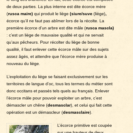
de deux parties. La plus interne est dite écorce mère
(
rusca maire)
qui produit le liège
(siure/suve
(liège)
,
écorce qu’il ne faut pas abîmer lors de la récolte. La
première écorce d’un arbre est dite mâle (
rusca mascla)
: c’est un liège de mauvaise qualité et qui ne servait
qu’aux pêcheurs. Pour récolter du liège de bonne
qualité, il faut enlever cette écorce mâle sur des sujets
assez âgés, et attendre que l’écorce mère produise à
nouveau du liège.
L’exploitation du liège se faisant exclusivement sur les
territoires de langue d’oc, tous les termes du métier sont
donc occitans et passés tels quels au français. Enlever
l’écorce mâle pour pouvoir exploiter un arbre, c’est
démascler un chêne (
desmasclar
), et celui qui fait cette
opération est un démascleur (
desmasclaire
).
L’écorce primitive est coupée
sur une hauteur de deux