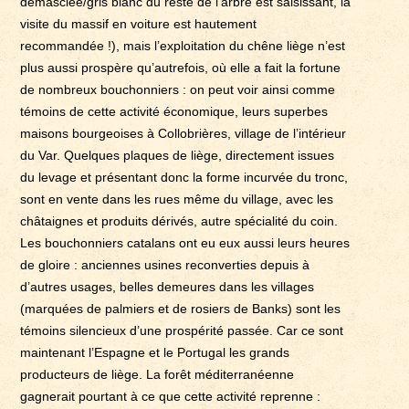
démasclée/gris blanc du reste de l’arbre est saisissant, la
visite du massif en voiture est hautement
recommandée !), mais l’exploitation du chêne liège n’est
plus aussi prospère qu’autrefois, où elle a fait la fortune
de nombreux bouchonniers : on peut voir ainsi comme
témoins de cette activité économique, leurs superbes
maisons bourgeoises à Collobrières, village de l’intérieur
du Var. Quelques plaques de liège, directement issues
du levage et présentant donc la forme incurvée du tronc,
sont en vente dans les rues même du village, avec les
châtaignes et produits dérivés, autre spécialité du coin.
Les bouchonniers catalans ont eu eux aussi leurs heures
de gloire : anciennes usines reconverties depuis à
d’autres usages, belles demeures dans les villages
(marquées de palmiers et de rosiers de Banks) sont les
témoins silencieux d’une prospérité passée. Car ce sont
maintenant l’Espagne et le Portugal les grands
producteurs de liège. La forêt méditerranéenne
gagnerait pourtant à ce que cette activité reprenne :