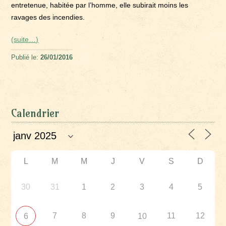
entretenue, habitée par l’homme, elle subirait moins les
ravages des incendies.
(suite…)
Publié le:
26/01/2016
Calendrier
L
M
M
J
V
S
D
30
31
1
2
3
4
5
7
8
9
11
12
6
10