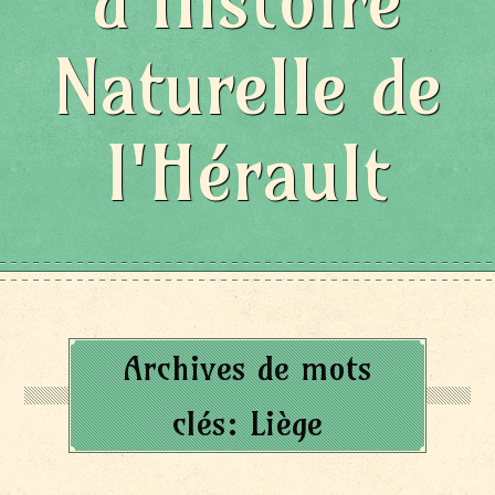
d'Histoire
Naturelle de
l'Hérault
Archives de mots
clés:
Liège