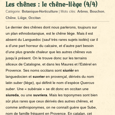
Les chênes : le chêne-liège (4/4)
Catégorie:
Botanique-Horticulture
| Mots clés:
Arbres
,
Bouchon
,
Chêne
,
Liège
,
Occitan
Le dernier des chênes dont nous parlerons, toujours sur
un plan ethnobotanqiue, est le chêne liège. Mais il est
absent du Languedoc (sauf très rares sujets isolés) car il
a d’une part horreur du calcaire, et d’autre part besoin
d’une plus grande chaleur que les autres chênes vus
jusqu’à présent. On le trouve donc sur les terrains
siliceux de Catalogne, et dans les Maures et l’Estérel en
Provence. Ses noms occitans sont
siurièr
en
languedocien et
suvrier
en provençal, dérivés du nom
latin
suber
(liège), qui définit le nom d’espèce
Quercus
suber
. Une « subéraie » se dit donc en occitan une
siureda
, ou une
suvriera
. Mais les toponymes sont bien
sûr plus rares que ceux dérivés des autres chênes, et
comme anthroponymes, on ne connaît guère que Sube,
nom de famille fréquent en Provence. En catalan, cet