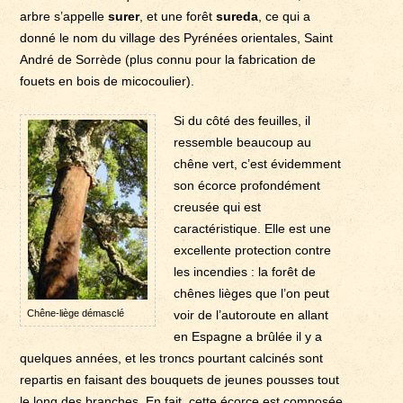
arbre s’appelle
surer
, et une forêt
sureda
, ce qui a
donné le nom du village des Pyrénées orientales, Saint
André de Sorrède (plus connu pour la fabrication de
fouets en bois de micocoulier).
Si du côté des feuilles, il
ressemble beaucoup au
chêne vert, c’est évidemment
son écorce profondément
creusée qui est
caractéristique. Elle est une
excellente protection contre
les incendies : la forêt de
chênes lièges que l’on peut
Chêne-liège démasclé
voir de l’autoroute en allant
en Espagne a brûlée il y a
quelques années, et les troncs pourtant calcinés sont
repartis en faisant des bouquets de jeunes pousses tout
le long des branches. En fait, cette écorce est composée