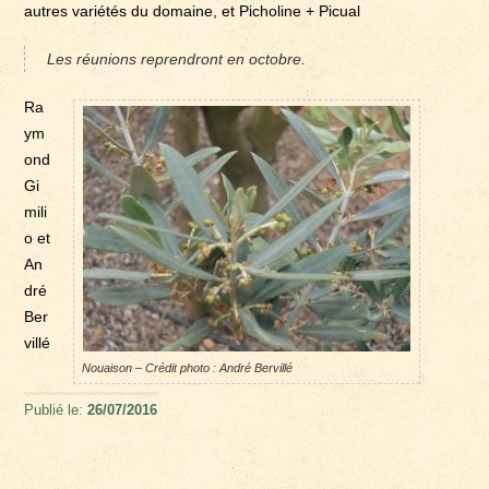
autres variétés du domaine, et Picholine + Picual
Les réunions reprendront en octobre.
Ra
ym
ond
Gi
mili
o et
An
dré
Ber
villé
Nouaison – Crédit photo : André Bervillé
Publié le:
26/07/2016