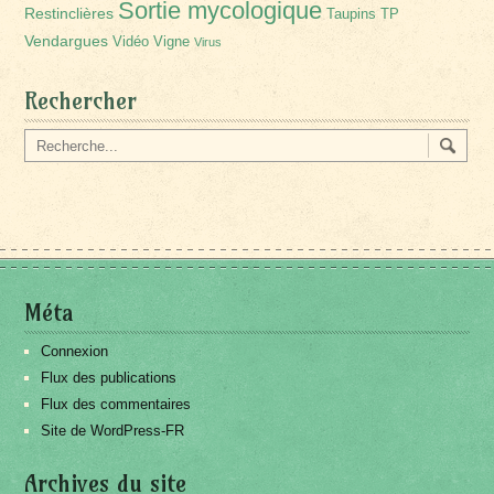
Sortie mycologique
Restinclières
Taupins
TP
Vendargues
Vidéo
Vigne
Virus
Rechercher
Méta
Connexion
Flux des publications
Flux des commentaires
Site de WordPress-FR
Archives du site