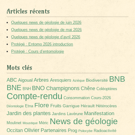
Articles récents
Quelques news de géologie de juin 2026
Quelques news de géologie de mai 2026
Quelques news de géologie d’avril 2026
Protégé : Entomo 2026 introduction
Protégé : Cours d’entomologie
Mots clés
BNB
Arbres
ABC
Aigoual
Aresquiers
Biodiversité
Aztèque
BNE
BNO
Champignons
Chêne
BNH
Coléoptères
Compte-rendu
Consommation
Cours-2026
Flore
Fruits
Garrigue
Hérault
Etna
Hétérocères
Déontologie
Jardin des plantes
Manifestation
Jardins
Lavérune
News de géologie
Moulinet
Méric
Moustique
Olivier
Partenaires
Occitan
Prog
Radioactivité
Psilocybe