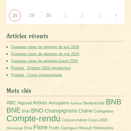
29
30
1
2
3
4
28
Articles récents
Quelques news de géologie de juin 2026
Quelques news de géologie de mai 2026
Quelques news de géologie d’avril 2026
Protégé : Entomo 2026 introduction
Protégé : Cours d’entomologie
Mots clés
BNB
Arbres
ABC
Aigoual
Aresquiers
Biodiversité
Aztèque
BNE
BNO
Champignons
Chêne
BNH
Coléoptères
Compte-rendu
Consommation
Cours-2026
Flore
Fruits
Garrigue
Hérault
Etna
Hétérocères
Déontologie