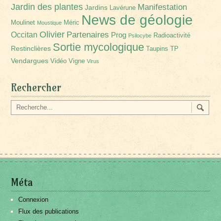
Jardin des plantes
Manifestation
Jardins
Lavérune
News de géologie
Moulinet
Méric
Moustique
Olivier
Partenaires
Occitan
Prog
Radioactivité
Psilocybe
Sortie mycologique
Restinclières
Taupins
TP
Vendargues
Vidéo
Vigne
Virus
Rechercher
Méta
Connexion
Flux des publications