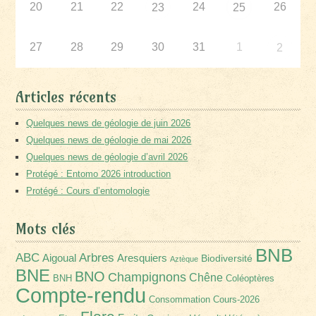
20
21
22
24
26
23
25
27
28
29
30
31
1
2
Articles récents
Quelques news de géologie de juin 2026
Quelques news de géologie de mai 2026
Quelques news de géologie d’avril 2026
Protégé : Entomo 2026 introduction
Protégé : Cours d’entomologie
Mots clés
BNB
Arbres
ABC
Aigoual
Aresquiers
Biodiversité
Aztèque
BNE
BNO
Champignons
Chêne
BNH
Coléoptères
Compte-rendu
Consommation
Cours-2026