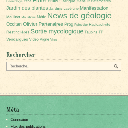
Flore
Fruits
Garrigue
Hérault
Etna
Hétérocères
Déontologie
Jardin des plantes
Manifestation
Jardins
Lavérune
News de géologie
Moulinet
Méric
Moustique
Olivier
Partenaires
Occitan
Prog
Radioactivité
Psilocybe
Sortie mycologique
Restinclières
Taupins
TP
Vendargues
Vidéo
Vigne
Virus
Rechercher
Méta
Connexion
Flux des publications