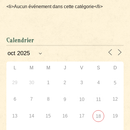
<li>Aucun événement dans cette catégorie</li>
Calendrier
L
M
M
J
V
S
D
29
30
1
2
3
4
5
6
7
8
12
9
10
11
13
14
15
16
17
19
18