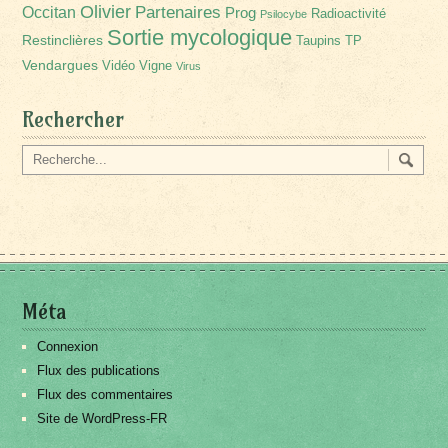
Olivier
Partenaires
Occitan
Prog
Radioactivité
Psilocybe
Sortie mycologique
Restinclières
Taupins
TP
Vendargues
Vidéo
Vigne
Virus
Rechercher
Méta
Connexion
Flux des publications
Flux des commentaires
Site de WordPress-FR