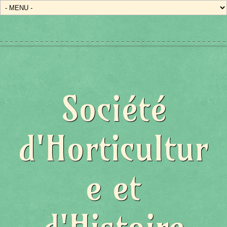
État/Pays
Société
d'Horticultur
e et