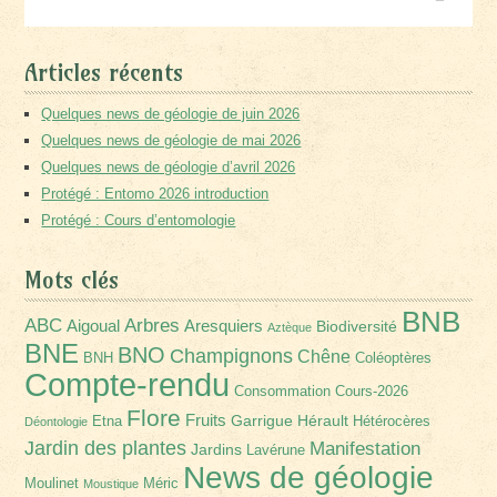
Articles récents
Quelques news de géologie de juin 2026
Quelques news de géologie de mai 2026
Quelques news de géologie d’avril 2026
Protégé : Entomo 2026 introduction
Protégé : Cours d’entomologie
Mots clés
BNB
Arbres
ABC
Aigoual
Aresquiers
Biodiversité
Aztèque
BNE
BNO
Champignons
Chêne
BNH
Coléoptères
Compte-rendu
Consommation
Cours-2026
Flore
Fruits
Garrigue
Hérault
Etna
Hétérocères
Déontologie
Jardin des plantes
Manifestation
Jardins
Lavérune
News de géologie
Moulinet
Méric
Moustique