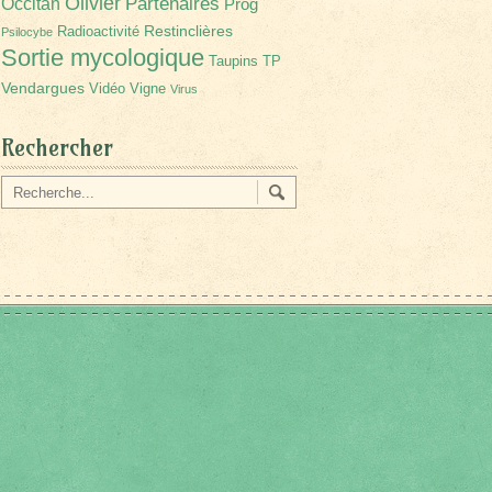
Olivier
Partenaires
Occitan
Prog
Restinclières
Radioactivité
Psilocybe
Sortie mycologique
Taupins
TP
Vendargues
Vidéo
Vigne
Virus
Rechercher