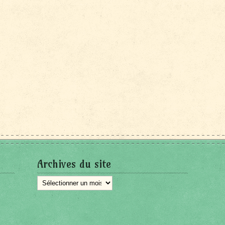
Archives du site
Archives
du
site