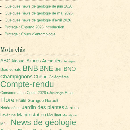
Quelques news de géologie de juin 2026
Quelques news de géologie de mai 2026
Quelques news de géologie d’avril 2026
Protégé : Entomo 2026 introduction
Protégé : Cours d’entomologie
Mots clés
Arbres
ABC
Aigoual
Aresquiers
Aztèque
BNB
BNE
BNO
Biodiversité
BNH
Champignons
Chêne
Coléoptères
Compte-rendu
Consommation
Cours-2026
Etna
Déontologie
Flore
Fruits
Garrigue
Hérault
Jardin des plantes
Jardins
Hétérocères
Manifestation
Lavérune
Moulinet
Moustique
News de géologie
Méric