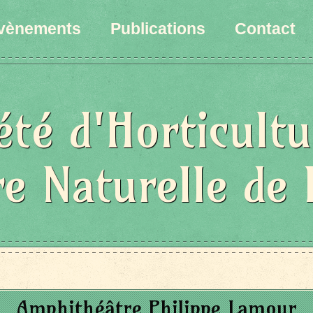
vènements
Publications
Contact
été d'Horticultu
re Naturelle de 
Amphithéâtre Philippe Lamour