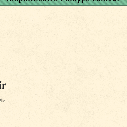
ir
li>