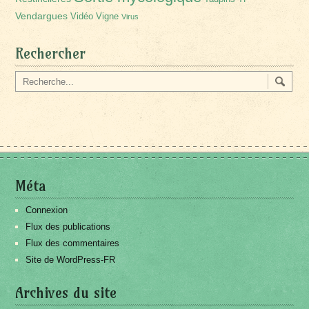
Vendargues
Vidéo
Vigne
Virus
Rechercher
Méta
Connexion
Flux des publications
Flux des commentaires
Site de WordPress-FR
Archives du site