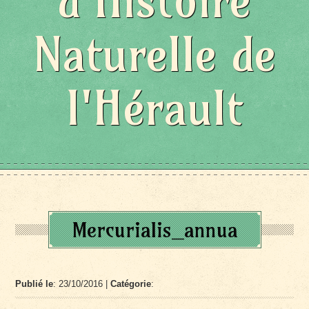
d'Histoire
Naturelle de
l'Hérault
Mercurialis_annua
Publié le
: 23/10/2016 |
Catégorie
: