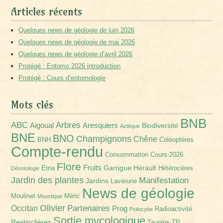
Articles récents
Quelques news de géologie de juin 2026
Quelques news de géologie de mai 2026
Quelques news de géologie d’avril 2026
Protégé : Entomo 2026 introduction
Protégé : Cours d’entomologie
Mots clés
BNB
Arbres
ABC
Aigoual
Aresquiers
Biodiversité
Aztèque
BNE
BNO
Champignons
Chêne
BNH
Coléoptères
Compte-rendu
Consommation
Cours-2026
Flore
Fruits
Garrigue
Hérault
Etna
Hétérocères
Déontologie
Jardin des plantes
Manifestation
Jardins
Lavérune
News de géologie
Moulinet
Méric
Moustique
Olivier
Partenaires
Occitan
Prog
Radioactivité
Psilocybe
Sortie mycologique
Restinclières
Taupins
TP