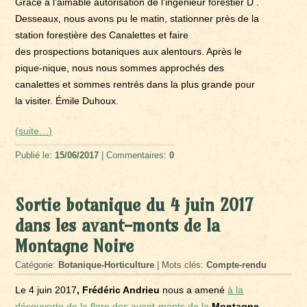
Grâce à l’aimable autorisation de l’ingénieur forestier D .
Desseaux, nous avons pu le matin, stationner près de la
station forestière des Canalettes et faire
des prospections botaniques aux alentours. Après le
pique-nique, nous nous sommes approchés des
canalettes et sommes rentrés dans la plus grande pour
la visiter. Émile Duhoux.
(suite…)
Publié le:
15/06/2017
| Commentaires:
0
Sortie botanique du 4 juin 2017
dans les avant-monts de la
Montagne Noire
Catégorie:
Botanique-Horticulture
| Mots clés:
Compte-rendu
Le 4 juin 2017
, Frédéric Andrieu
nous a amené
à la
découverte de la flore des avant-monts de la
Montagne