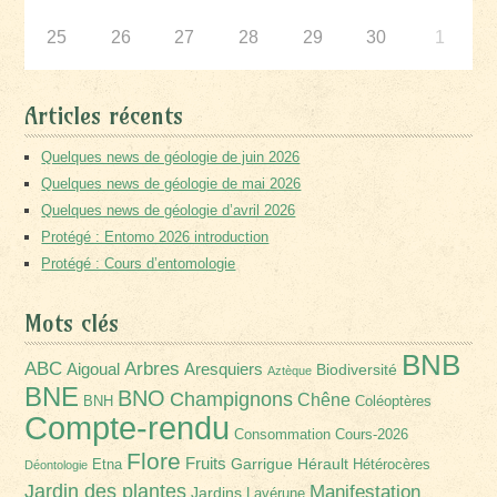
25
26
27
28
29
30
1
Articles récents
Quelques news de géologie de juin 2026
Quelques news de géologie de mai 2026
Quelques news de géologie d’avril 2026
Protégé : Entomo 2026 introduction
Protégé : Cours d’entomologie
Mots clés
BNB
Arbres
ABC
Aigoual
Aresquiers
Biodiversité
Aztèque
BNE
BNO
Champignons
Chêne
BNH
Coléoptères
Compte-rendu
Consommation
Cours-2026
Flore
Fruits
Garrigue
Hérault
Etna
Hétérocères
Déontologie
Jardin des plantes
Manifestation
Jardins
Lavérune