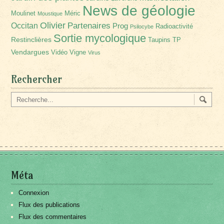
News de géologie
Moulinet
Méric
Moustique
Olivier
Partenaires
Occitan
Prog
Radioactivité
Psilocybe
Sortie mycologique
Restinclières
Taupins
TP
Vendargues
Vidéo
Vigne
Virus
Rechercher
Méta
Connexion
Flux des publications
Flux des commentaires