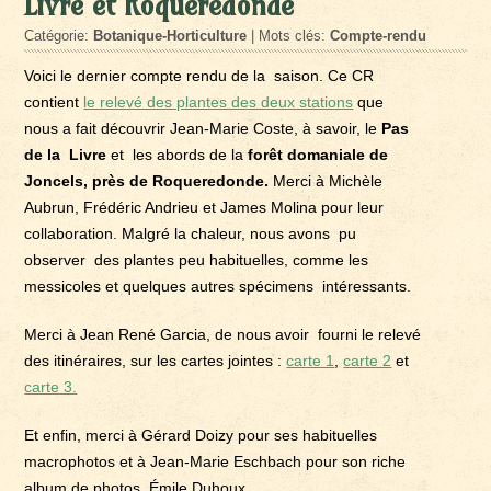
Livre et Roqueredonde
Catégorie:
Botanique-Horticulture
| Mots clés:
Compte-rendu
Voici le dernier compte rendu de la saison. Ce CR
contient
le relevé des plantes des deux stations
que
nous a fait découvrir Jean-Marie Coste, à savoir, le
Pas
de la Livre
et les abords de la
forêt domaniale de
Joncels, près de Roqueredonde.
Merci à Michèle
Aubrun, Frédéric Andrieu et James Molina pour leur
collaboration. Malgré la chaleur, nous avons pu
observer des plantes peu habituelles, comme les
messicoles et quelques autres spécimens intéressants.
Merci à Jean René Garcia, de nous avoir fourni le relevé
des itinéraires, sur les cartes jointes :
carte 1
,
carte 2
et
carte 3.
Et enfin, merci à Gérard Doizy pour ses habituelles
macrophotos et à Jean-Marie Eschbach pour son riche
album de photos. Émile Duhoux.