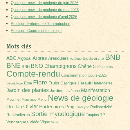
Quelques news de géologie de juin 2026
Quelques news de géologie de mai 2026
Quelques news de géologie d’avril 2026
Protégé : Entomo 2026 introduction
Protégé : Cours d’entomologie
Mots clés
BNB
Arbres
ABC
Aigoual
Aresquiers
Biodiversité
Aztèque
BNE
BNO
Champignons
Chêne
BNH
Coléoptères
Compte-rendu
Consommation
Cours-2026
Flore
Fruits
Garrigue
Hérault
Etna
Hétérocères
Déontologie
Jardin des plantes
Manifestation
Jardins
Lavérune
News de géologie
Moulinet
Méric
Moustique
Olivier
Partenaires
Occitan
Prog
Radioactivité
Psilocybe
Sortie mycologique
Restinclières
Taupins
TP
Vendargues
Vidéo
Vigne
Virus