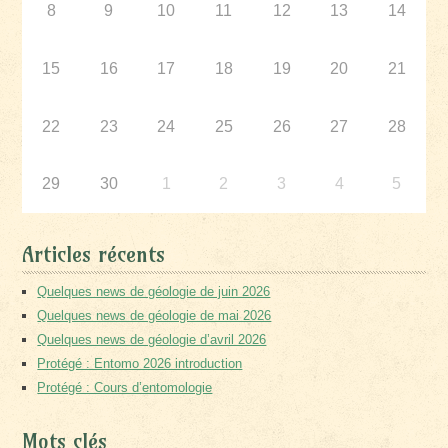
8
9
10
11
12
13
14
15
16
17
18
19
20
21
22
23
24
25
26
27
28
29
30
1
2
3
4
5
Articles récents
Quelques news de géologie de juin 2026
Quelques news de géologie de mai 2026
Quelques news de géologie d’avril 2026
Protégé : Entomo 2026 introduction
Protégé : Cours d’entomologie
Mots clés