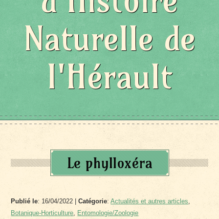
d'Histoire
Naturelle de
l'Hérault
Le phylloxéra
Publié le
: 16/04/2022 |
Catégorie
:
Actualités et autres articles
,
Botanique-Horticulture
,
Entomologie/Zoologie