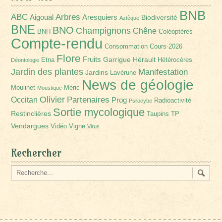
BNB
Arbres
ABC
Aigoual
Aresquiers
Biodiversité
Aztèque
BNE
BNO
Champignons
Chêne
BNH
Coléoptères
Compte-rendu
Consommation
Cours-2026
Flore
Fruits
Garrigue
Hérault
Etna
Hétérocères
Déontologie
Jardin des plantes
Manifestation
Jardins
Lavérune
News de géologie
Moulinet
Méric
Moustique
Olivier
Partenaires
Occitan
Prog
Radioactivité
Psilocybe
Sortie mycologique
Restinclières
Taupins
TP
Vendargues
Vidéo
Vigne
Virus
Rechercher