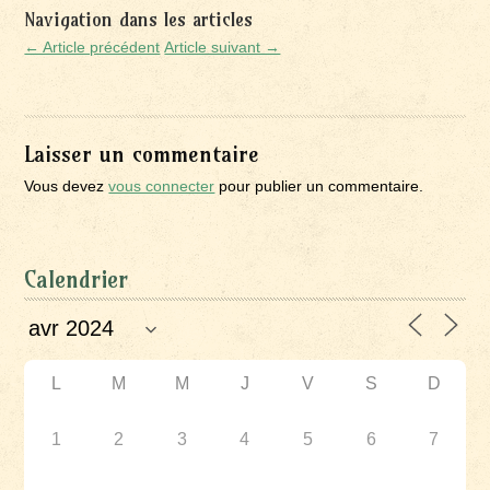
Navigation dans les articles
← Article précédent
Article suivant →
Laisser un commentaire
Vous devez
vous connecter
pour publier un commentaire.
Calendrier
L
M
M
J
V
S
D
1
2
3
4
5
6
7