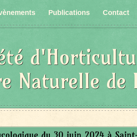
vènements
Publications
Contact
été d'Horticultu
re Naturelle de 
cologique du 30 juin 2024 à Sain