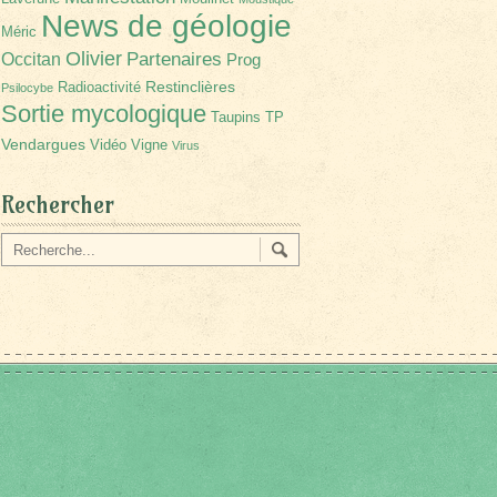
News de géologie
Méric
Olivier
Partenaires
Occitan
Prog
Restinclières
Radioactivité
Psilocybe
Sortie mycologique
Taupins
TP
Vendargues
Vidéo
Vigne
Virus
Rechercher