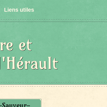
Liens utiles
re et
l'Hérault
t-Sauveur-