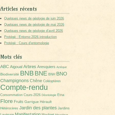
Articles récents
Quelques news de géologie de juin 2026
Quelques news de géologie de mai 2026
Quelques news de géologie d’avril 2026
Protégé : Entomo 2026 introduction
Protégé : Cours d’entomologie
Mots clés
Arbres
ABC
Aigoual
Aresquiers
Aztèque
BNB
BNE
BNO
Biodiversité
BNH
Champignons
Chêne
Coléoptères
Compte-rendu
Consommation
Cours-2026
Etna
Déontologie
Flore
Fruits
Garrigue
Hérault
Jardin des plantes
Jardins
Hétérocères
Manifestation
Lavérune
Moulinet
Moustique