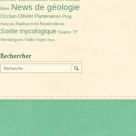
News de géologie
Méric
Olivier
Partenaires
Occitan
Prog
Restinclières
Radioactivité
Psilocybe
Sortie mycologique
Taupins
TP
Vendargues
Vidéo
Vigne
Virus
Rechercher