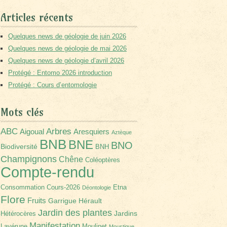
Articles récents
Quelques news de géologie de juin 2026
Quelques news de géologie de mai 2026
Quelques news de géologie d’avril 2026
Protégé : Entomo 2026 introduction
Protégé : Cours d’entomologie
Mots clés
Arbres
ABC
Aigoual
Aresquiers
Aztèque
BNB
BNE
BNO
Biodiversité
BNH
Champignons
Chêne
Coléoptères
Compte-rendu
Consommation
Cours-2026
Etna
Déontologie
Flore
Fruits
Garrigue
Hérault
Jardin des plantes
Jardins
Hétérocères
Manifestation
Lavérune
Moulinet
Moustique