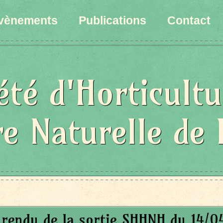
vènements
Publications
Contact
été d'Horticultu
re Naturelle de 
rendu de la sortie SHHNH du 14/0