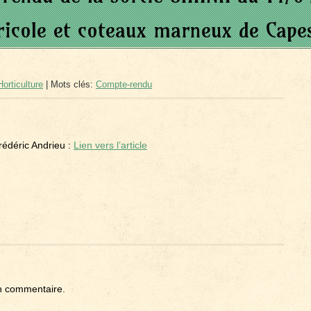
ricole et coteaux marneux de Cape
orticulture
| Mots clés:
Compte-rendu
rédéric Andrieu :
Lien vers l’article
n commentaire.