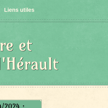
Liens utiles
re et
l'Hérault
4/2024 :