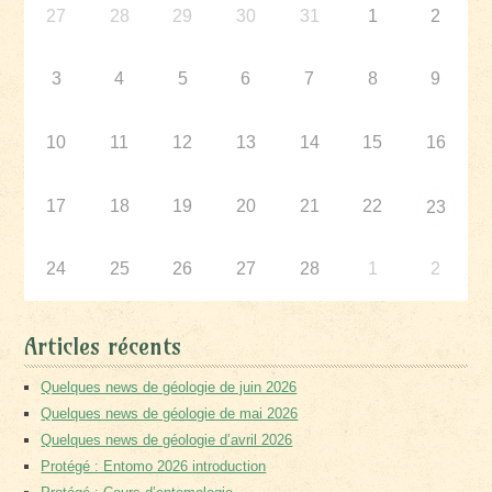
27
28
29
30
31
1
2
3
4
5
6
7
8
9
10
11
12
13
14
15
16
17
18
19
20
21
22
23
24
25
26
27
28
1
2
Articles récents
Quelques news de géologie de juin 2026
Quelques news de géologie de mai 2026
Quelques news de géologie d’avril 2026
Protégé : Entomo 2026 introduction