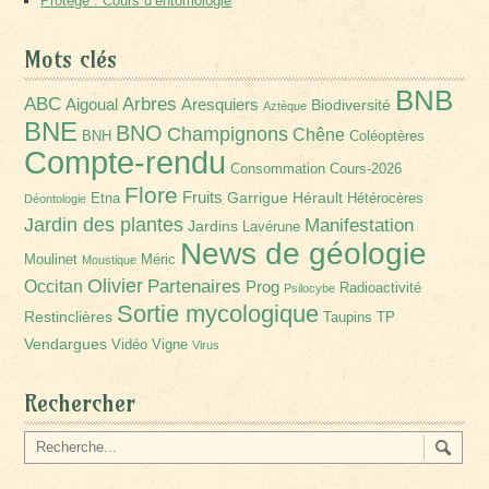
Protégé : Cours d’entomologie
Mots clés
BNB
Arbres
ABC
Aigoual
Aresquiers
Biodiversité
Aztèque
BNE
BNO
Champignons
Chêne
BNH
Coléoptères
Compte-rendu
Consommation
Cours-2026
Flore
Fruits
Garrigue
Hérault
Etna
Hétérocères
Déontologie
Jardin des plantes
Manifestation
Jardins
Lavérune
News de géologie
Moulinet
Méric
Moustique
Olivier
Partenaires
Occitan
Prog
Radioactivité
Psilocybe
Sortie mycologique
Restinclières
Taupins
TP
Vendargues
Vidéo
Vigne
Virus
Rechercher