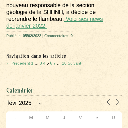
nouveau responsable de la section
géologie de la SHHNH, a décidé de
reprendre le flambeau.
Voici ses news
de janvier 2022.
Publié le:
05/02/2022
| Commentaires:
0
Navigation dans les articles
← Précédent
1
…
3
4
5
6
7
…
10
Suivant →
Calendrier
L
M
M
J
V
S
D