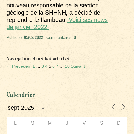
nouveau responsable de la section
géologie de la SHHNH, a décidé de
reprendre le flambeau.
Voici ses news
de janvier 2022.
Publié le:
05/02/2022
| Commentaires:
0
Navigation dans les articles
← Précédent
1
…
3
4
5
6
7
…
10
Suivant →
Calendrier
L
M
M
J
V
S
D