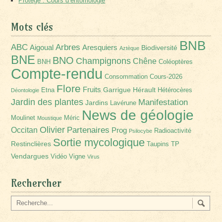
Protégé : Cours d’entomologie
Mots clés
BNB
Arbres
ABC
Aigoual
Aresquiers
Biodiversité
Aztèque
BNE
BNO
Champignons
Chêne
BNH
Coléoptères
Compte-rendu
Consommation
Cours-2026
Flore
Fruits
Garrigue
Hérault
Etna
Hétérocères
Déontologie
Jardin des plantes
Manifestation
Jardins
Lavérune
News de géologie
Moulinet
Méric
Moustique
Olivier
Partenaires
Occitan
Prog
Radioactivité
Psilocybe
Sortie mycologique
Restinclières
Taupins
TP
Vendargues
Vidéo
Vigne
Virus
Rechercher