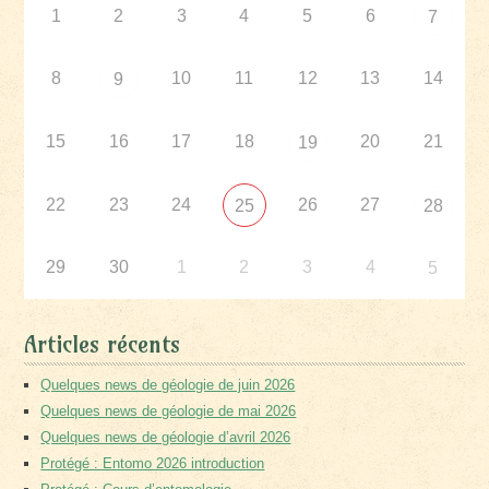
1
2
3
4
5
6
7
8
10
11
12
13
14
9
15
16
17
18
20
21
19
22
23
24
26
27
25
28
29
30
1
2
3
4
5
Articles récents
Quelques news de géologie de juin 2026
Quelques news de géologie de mai 2026
Quelques news de géologie d’avril 2026
Protégé : Entomo 2026 introduction