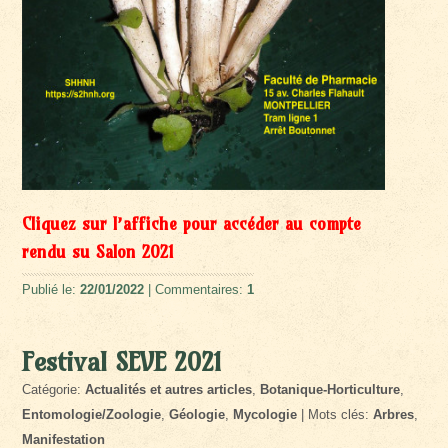
Cliquez sur l’affiche pour accéder au compte
rendu su Salon 2021
Publié le:
22/01/2022
| Commentaires:
1
Festival SEVE 2021
Catégorie:
Actualités et autres articles
,
Botanique-Horticulture
,
Entomologie/Zoologie
,
Géologie
,
Mycologie
| Mots clés:
Arbres
,
Manifestation