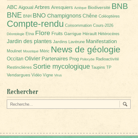
BNB
Arbres
ABC
Aigoual
Aresquiers
Biodiversité
Aztèque
BNE
BNO
Champignons
Chêne
BNH
Coléoptères
Compte-rendu
Consommation
Cours-2026
Flore
Fruits
Garrigue
Hérault
Etna
Hétérocères
Déontologie
Jardin des plantes
Manifestation
Jardins
Lavérune
News de géologie
Moulinet
Méric
Moustique
Olivier
Partenaires
Occitan
Prog
Radioactivité
Psilocybe
Sortie mycologique
Restinclières
Taupins
TP
Vendargues
Vidéo
Vigne
Virus
Rechercher