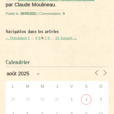
par Claude Moulineau.
Publié le:
28/05/2021
| Commentaires:
0
Navigation dans les articles
← Précédent
1
…
4
5
6
7
8
…
10
Suivant →
Calendrier
L
M
M
J
V
S
D
28
29
30
31
1
3
2