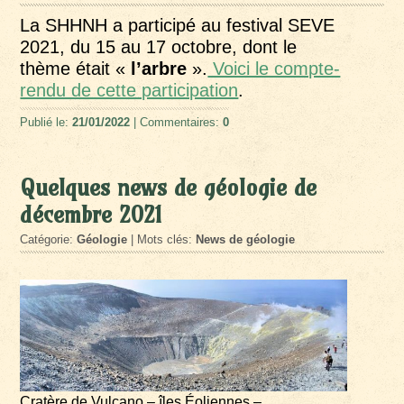
La SHHNH a participé au festival SEVE
2021, du 15 au 17 octobre, dont le
thème était «
l’arbre
».
Voici le compte-
rendu de cette participation
.
Publié le:
21/01/2022
| Commentaires:
0
Quelques news de géologie de
décembre 2021
Catégorie:
Géologie
| Mots clés:
News de géologie
Cratère de Vulcano – îles Éoliennes –