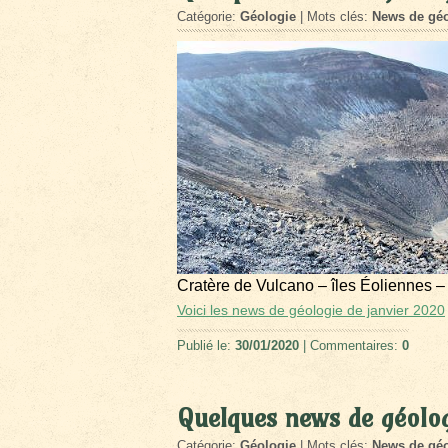
Catégorie:
Géologie
| Mots clés:
News de géo
Cratère de Vulcano – îles Éoliennes –
Voici les news de géologie de janvier 2020
Publié le:
30/01/2020
| Commentaires:
0
Quelques news de géolo
Catégorie:
Géologie
| Mots clés:
News de géo