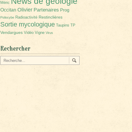
News de géologie
Méric
Olivier
Partenaires
Occitan
Prog
Restinclières
Radioactivité
Psilocybe
Sortie mycologique
Taupins
TP
Vendargues
Vidéo
Vigne
Virus
Rechercher