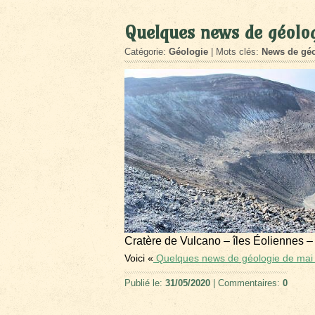
Quelques news de géolo
Catégorie:
Géologie
| Mots clés:
News de géo
Cratère de Vulcano – îles Éoliennes –
Voici «
Quelques news de géologie de mai
Publié le:
31/05/2020
| Commentaires:
0