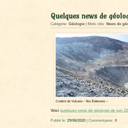
Quelques news de géolog
Catégorie:
Géologie
| Mots clés:
News de géo
Cratère de Vulcano – îles Éoliennes –
Voici
quelques news de géologie de juin 
Publié le:
29/06/2020
| Commentaires:
0