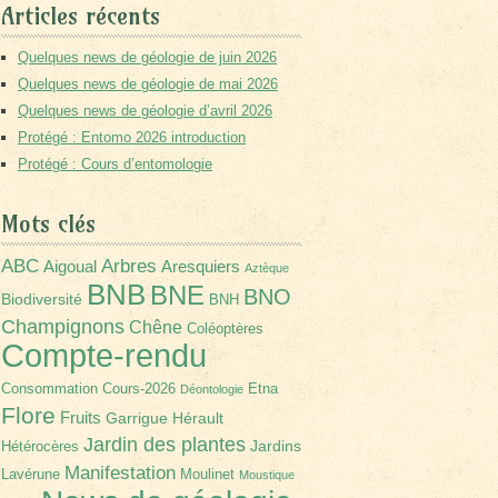
Articles récents
Quelques news de géologie de juin 2026
Quelques news de géologie de mai 2026
Quelques news de géologie d’avril 2026
Protégé : Entomo 2026 introduction
Protégé : Cours d’entomologie
Mots clés
Arbres
ABC
Aigoual
Aresquiers
Aztèque
BNB
BNE
BNO
Biodiversité
BNH
Champignons
Chêne
Coléoptères
Compte-rendu
Consommation
Cours-2026
Etna
Déontologie
Flore
Fruits
Garrigue
Hérault
Jardin des plantes
Jardins
Hétérocères
Manifestation
Lavérune
Moulinet
Moustique