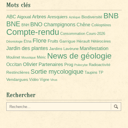
Mots clés
BNB
Arbres
ABC
Aigoual
Aresquiers
Biodiversité
Aztèque
BNE
BNO
Champignons
Chêne
BNH
Coléoptères
Compte-rendu
Consommation
Cours-2026
Flore
Fruits
Garrigue
Hérault
Etna
Hétérocères
Déontologie
Jardin des plantes
Manifestation
Jardins
Lavérune
News de géologie
Moulinet
Méric
Moustique
Olivier
Partenaires
Occitan
Prog
Radioactivité
Psilocybe
Sortie mycologique
Restinclières
Taupins
TP
Vendargues
Vidéo
Vigne
Virus
Rechercher