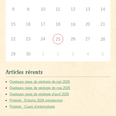
8
10
11
12
13
14
9
15
16
17
18
20
21
19
22
23
24
26
27
25
28
29
30
1
2
3
4
5
Articles récents
Quelques news de géologie de juin 2026
Quelques news de géologie de mai 2026
Quelques news de géologie d’avril 2026
Protégé : Entomo 2026 introduction
Protégé : Cours d’entomologie