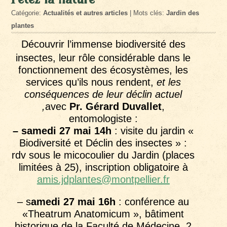
Catégorie:
Actualités et autres articles
| Mots clés:
Jardin des
plantes
Découvrir l’immense biodiversité des
insectes, leur rôle considérable dans le
fonctionnement des écosystèmes, les
services qu’ils nous rendent,
et les
conséquences de leur déclin actuel
,
avec
Pr. Gérard Duvallet
,
entomologiste :
– samedi 27 mai 14h
: visite du jardin «
Biodiversité et Déclin des insectes » :
rdv sous le micocoulier du Jardin (places
limitées à 25), inscription obligatoire à
amis.jdplantes@montpellier.fr
– s
amedi 27 mai 16h
: conférence au
«Theatrum Anatomicum », bâtiment
historique de la Faculté de Médecine, 2