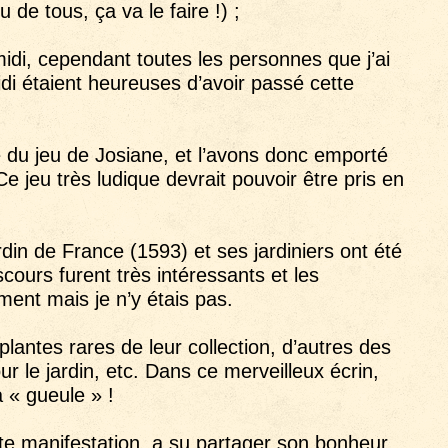
de tous, ça va le faire !) ;
idi, cependant toutes les personnes que j’ai
idi étaient heureuses d’avoir passé cette
é du jeu de Josiane, et l’avons donc emporté
e jeu très ludique devrait pouvoir être pris en
din de France (1593) et ses jardiniers ont été
scours furent très intéressants et les
ent mais je n’y étais pas.
antes rares de leur collection, d’autres des
ur le jardin, etc. Dans ce merveilleux écrin,
a « gueule » !
te manifestation, a su partager son bonheur