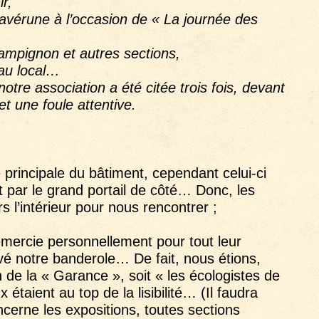
r,
Lavérune à l’occasion de « La journée des
hampignon et autres sections,
 au local…
notre association a été citée trois fois, devant
et une foule attentive.
ée principale du bâtiment, cependant celui-ci
ait par le grand portail de côté… Donc, les
 l’intérieur pour nous rencontrer ;
emercie personnellement pour tout leur
vé notre banderole… De fait, nous étions,
on de la « Garance », soit « les écologistes de
x étaient au top de la lisibilité… (Il faudra
ncerne les expositions, toutes sections