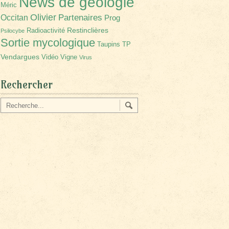
News de géologie
Méric
Olivier
Partenaires
Occitan
Prog
Restinclières
Radioactivité
Psilocybe
Sortie mycologique
Taupins
TP
Vendargues
Vidéo
Vigne
Virus
Rechercher