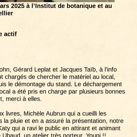
s 2025 à l’Institut de botanique et au
llier
 actif
ohn, Gérard Leplat et Jacques Taïb, à l’info
t chargés de chercher le matériel au local,
 puis le démontage du stand. Le déchargement
local a été pris en charge par plusieurs bonnes
t, merci à elles.
ux livres, Michèle Aubrun qui a cueilli les
 la pluie et en a assuré la présentation, notre
aty qui a ravi le public en attirant et animant
 Ubaud, un atelier très porteur, Youpi !!