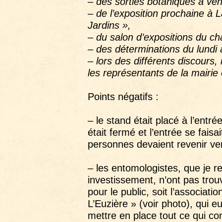
– des sorties botaniques à veni
– de l’exposition prochaine à 
Jardins »,
– du salon d’expositions du c
– des déterminations du lundi
– lors des différents discours, 
les représentants de la mairie 
Points négatifs :
– le stand était placé à l’entr
était fermé et l’entrée se fais
personnes devaient revenir vers
– les entomologistes, que je r
investissement, n’ont pas trou
pour le public, soit l’associati
L’Euzière » (voir photo), qui eu
mettre en place tout ce qui co