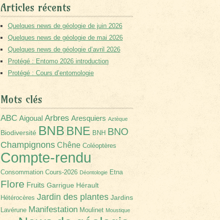
Articles récents
Quelques news de géologie de juin 2026
Quelques news de géologie de mai 2026
Quelques news de géologie d’avril 2026
Protégé : Entomo 2026 introduction
Protégé : Cours d’entomologie
Mots clés
Arbres
ABC
Aigoual
Aresquiers
Aztèque
BNB
BNE
BNO
Biodiversité
BNH
Champignons
Chêne
Coléoptères
Compte-rendu
Consommation
Cours-2026
Etna
Déontologie
Flore
Fruits
Garrigue
Hérault
Jardin des plantes
Jardins
Hétérocères
Manifestation
Lavérune
Moulinet
Moustique