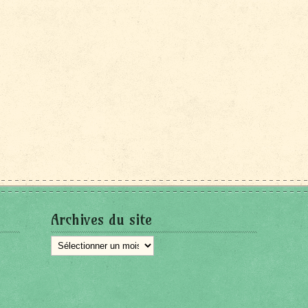
Archives du site
Archives
du
site