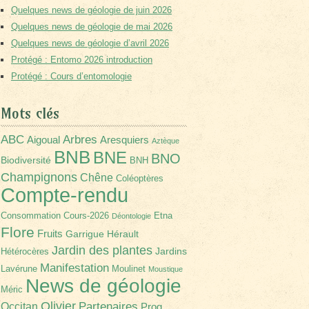
Quelques news de géologie de juin 2026
Quelques news de géologie de mai 2026
Quelques news de géologie d’avril 2026
Protégé : Entomo 2026 introduction
Protégé : Cours d’entomologie
Mots clés
Arbres
ABC
Aigoual
Aresquiers
Aztèque
BNB
BNE
BNO
Biodiversité
BNH
Champignons
Chêne
Coléoptères
Compte-rendu
Consommation
Cours-2026
Etna
Déontologie
Flore
Fruits
Garrigue
Hérault
Jardin des plantes
Jardins
Hétérocères
Manifestation
Lavérune
Moulinet
Moustique
News de géologie
Méric
Olivier
Partenaires
Occitan
Prog