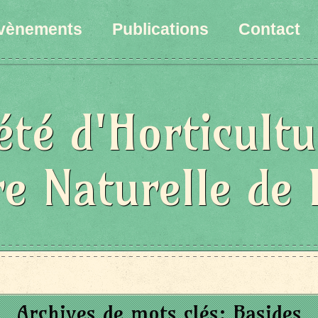
vènements
Publications
Contact
été d'Horticultu
re Naturelle de 
Archives de mots clés:
Basides