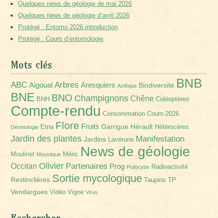
Quelques news de géologie de mai 2026
Quelques news de géologie d’avril 2026
Protégé : Entomo 2026 introduction
Protégé : Cours d’entomologie
Mots clés
BNB
Arbres
ABC
Aigoual
Aresquiers
Biodiversité
Aztèque
BNE
BNO
Champignons
Chêne
BNH
Coléoptères
Compte-rendu
Consommation
Cours-2026
Flore
Fruits
Garrigue
Hérault
Etna
Hétérocères
Déontologie
Jardin des plantes
Manifestation
Jardins
Lavérune
News de géologie
Moulinet
Méric
Moustique
Olivier
Partenaires
Occitan
Prog
Radioactivité
Psilocybe
Sortie mycologique
Restinclières
Taupins
TP
Vendargues
Vidéo
Vigne
Virus