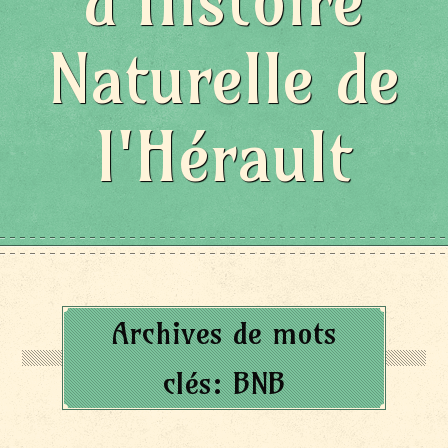
d'Histoire
Naturelle de
l'Hérault
Archives de mots
clés:
BNB