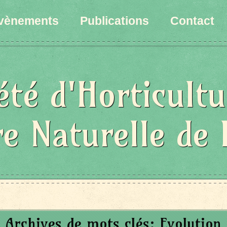
vènements
Publications
Contact
été d'Horticultu
re Naturelle de 
Archives de mots clés:
Evolution