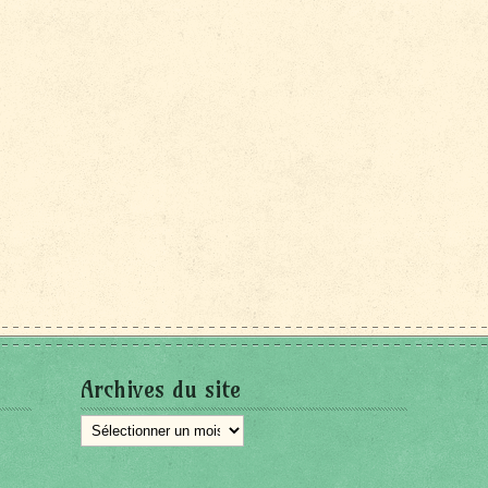
Archives du site
Archives
du
site