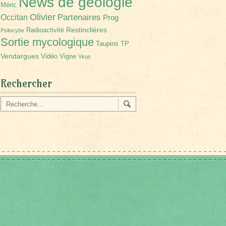
News de géologie
Méric
Olivier
Partenaires
Occitan
Prog
Restinclières
Radioactivité
Psilocybe
Sortie mycologique
Taupins
TP
Vendargues
Vidéo
Vigne
Virus
Rechercher