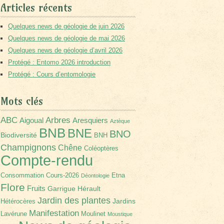
Articles récents
Quelques news de géologie de juin 2026
Quelques news de géologie de mai 2026
Quelques news de géologie d’avril 2026
Protégé : Entomo 2026 introduction
Protégé : Cours d’entomologie
Mots clés
Arbres
ABC
Aigoual
Aresquiers
Aztèque
BNB
BNE
BNO
Biodiversité
BNH
Champignons
Chêne
Coléoptères
Compte-rendu
Consommation
Cours-2026
Etna
Déontologie
Flore
Fruits
Garrigue
Hérault
Jardin des plantes
Jardins
Hétérocères
Manifestation
Lavérune
Moulinet
Moustique