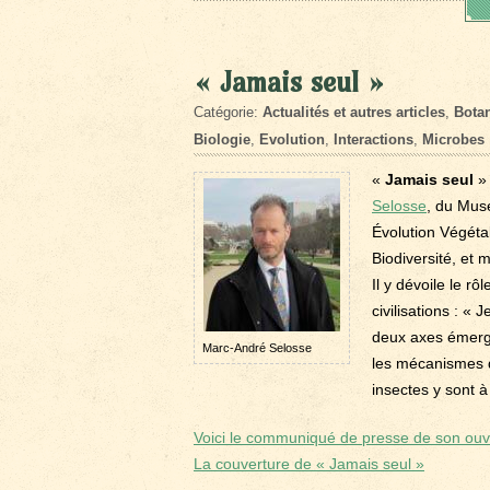
« Jamais seul »
Catégorie:
Actualités et autres articles
,
Botan
Biologie
,
Evolution
,
Interactions
,
Microbes
«
Jamais seul
» 
Selosse
, du Musé
Évolution Végétal
Biodiversité, et
Il y dévoile le r
civilisations : « 
deux axes émerge
Marc-André Selosse
les mécanismes d
insectes y sont à 
Voici le communiqué de presse de son ou
La couverture de « Jamais seul »