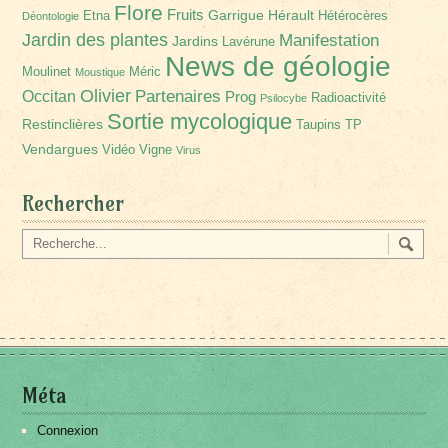
Flore
Fruits
Garrigue
Hérault
Etna
Hétérocères
Déontologie
Jardin des plantes
Manifestation
Jardins
Lavérune
News de géologie
Moulinet
Méric
Moustique
Olivier
Partenaires
Occitan
Prog
Radioactivité
Psilocybe
Sortie mycologique
Restinclières
Taupins
TP
Vendargues
Vidéo
Vigne
Virus
Rechercher
Méta
Connexion