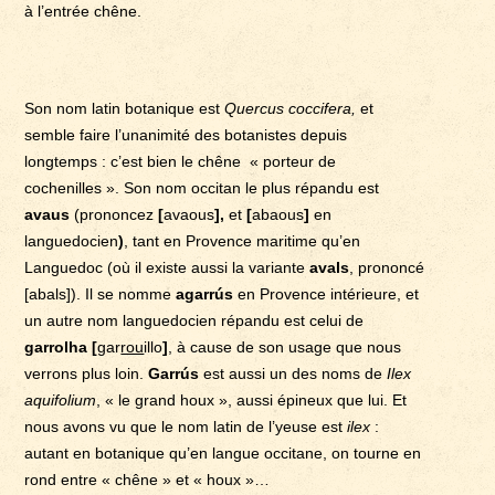
à l’entrée chêne.
Son nom latin botanique est
Quercus coccifera,
et
semble faire l’unanimité des botanistes depuis
longtemps : c’est bien le chêne « porteur de
cochenilles ». Son nom occitan le plus répandu est
avaus
(prononcez
[
avaous
],
et
[
abaous
]
en
languedocien
)
, tant en Provence maritime qu’en
Languedoc (où il existe aussi la variante
avals
, prononcé
[abals]). Il se nomme
agarrús
en Provence intérieure, et
un autre nom languedocien répandu est celui de
garrolha [
gar
rou
illo
]
, à cause de son usage que nous
verrons plus loin.
Garrús
est aussi un des noms de
Ilex
aquifolium
, « le grand houx », aussi épineux que lui. Et
nous avons vu que le nom latin de l’yeuse est
ilex
:
autant en botanique qu’en langue occitane, on tourne en
rond entre « chêne » et « houx »…