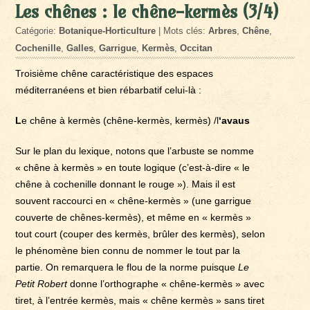
Les chênes : le chêne-kermès (3/4)
Catégorie:
Botanique-Horticulture
| Mots clés:
Arbres
,
Chêne
,
Cochenille
,
Galles
,
Garrigue
,
Kermès
,
Occitan
Troisième chêne caractéristique des espaces
méditerranéens et bien rébarbatif celui-là :
L
e chêne à kermès (chêne-kermès, kermès) /l
‘avaus
Sur le plan du lexique, notons que l’arbuste se nomme
« chêne à kermès » en toute logique (c’est-à-dire « le
chêne à cochenille donnant le rouge »). Mais il est
souvent raccourci en « chêne-kermès » (une garrigue
couverte de chênes-kermès), et même en « kermès »
tout court (couper des kermès, brûler des kermès), selon
le phénomène bien connu de nommer le tout par la
partie. On remarquera le flou de la norme puisque
Le
Petit Robert
donne l’orthographe « chêne-kermès » avec
tiret, à l’entrée kermès, mais « chêne kermès » sans tiret