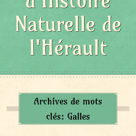
d'Histoire
Naturelle de
l'Hérault
Archives de mots
clés:
Galles