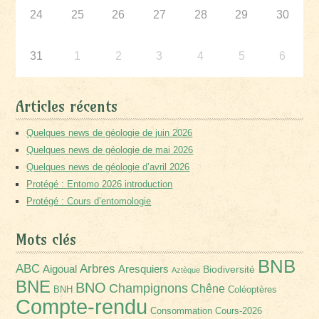
24
25
26
27
28
29
30
31
1
2
3
4
5
6
Articles récents
Quelques news de géologie de juin 2026
Quelques news de géologie de mai 2026
Quelques news de géologie d’avril 2026
Protégé : Entomo 2026 introduction
Protégé : Cours d’entomologie
Mots clés
BNB
Arbres
ABC
Aigoual
Aresquiers
Biodiversité
Aztèque
BNE
BNO
Champignons
Chêne
BNH
Coléoptères
Compte-rendu
Consommation
Cours-2026