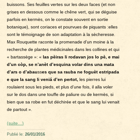
buissons. Ses feuilles vertes sur les deux faces (et non
grises en dessous comme le chêne vert, qui se déguise
parfois en kermès, on le constate souvent en sortie
botanique), sont coriaces et pourvues de piquants :elles
sont le témoignage de son adaptation à la sècheresse.
Max Rouquette raconte la promenade d’un moine à la
recherche de plantes médicinales dans les collines et qui
« bartassège »: «
las pèiras li rodavan jos lo pè, e mai
d’un còp, se n’anèt d’esquina volar dins una mata
d’ars o d’abau
ss
es que sa rauba ne foguèt estripada
e que la sang li veniá d’en pertot,
les pierres lui
roulaient sous les pieds, et plus d’une fois, il alla voler
sur le dos dans une touffe de paliure ou de kermès, si
bien que sa robe en fut déchirée et que le sang lui venait
de partout ».
(suite…)
Publié le:
26/01/2016