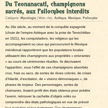
Du Teonanacatl, champignons
sacrés, aux Psilocybes interdits
Catégorie:
Mycologie
| Mots clés:
Aztèque
,
Mexique
,
Psilocybe
Au 16e siècle, au moment de la conquête espagnole
(chute de l’empire Aztèque avec la prise de Tenochtitlan
en 1521), les conquistadors, les religieux qui les
accompagnaient ou ceux qui parcoururent le Mexique
méridional rapportèrent que les populations locales
utilisaient des champignons aux propriétés « enivrantes
» au cours de cérémonies rituelles. Ils décrivaient
l’apparition, sous l’effet de ces champignons absorbés
crus, frais ou secs, de sortes de rêves colorés, de crises
d’hilarité, d’excitation, de « visions démoniaques », de
phases de torpeur. Des personnages, sortes de
chamanes, tiraient profit des états obtenus pour prédire
l’avenir, retrouver la cachette d’objets volés ou
comprendre des états pathologiques en vue de prévoir
leur évolution et leur traitement. Ces champignons,