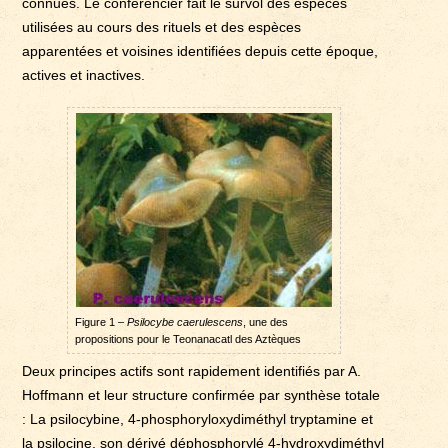
connues. Le conférencier fait le survol des espèces
utilisées au cours des rituels et des espèces
apparentées et voisines identifiées depuis cette époque,
actives et inactives.
Figure 1 –
Psilocybe caerulescens
, une des
propositions pour le Teonanacatl des Aztèques
Deux principes actifs sont rapidement identifiés par A.
Hoffmann et leur structure confirmée par synthèse totale
: La psilocybine, 4-phosphoryloxydiméthyl tryptamine et
la psilocine, son dérivé déphosphorylé 4-hydroxydiméthyl