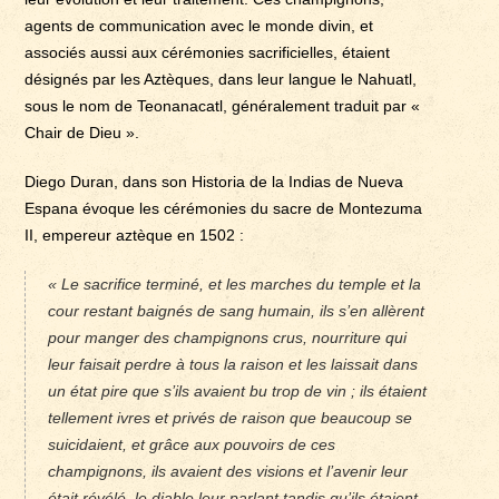
agents de communication avec le monde divin, et
associés aussi aux cérémonies sacrificielles, étaient
désignés par les Aztèques, dans leur langue le Nahuatl,
sous le nom de Teonanacatl, généralement traduit par «
Chair de Dieu ».
Diego Duran, dans son Historia de la Indias de Nueva
Espana évoque les cérémonies du sacre de Montezuma
II, empereur aztèque en 1502 :
« Le sacrifice terminé, et les marches du temple et la
cour restant baignés de sang humain, ils s’en allèrent
pour manger des champignons crus, nourriture qui
leur faisait perdre à tous la raison et les laissait dans
un état pire que s’ils avaient bu trop de vin ; ils étaient
tellement ivres et privés de raison que beaucoup se
suicidaient, et grâce aux pouvoirs de ces
champignons, ils avaient des visions et l’avenir leur
était révélé, le diable leur parlant tandis qu’ils étaient