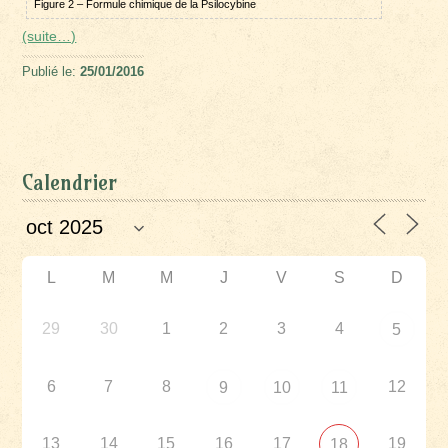
Figure 2 – Formule chimique de la Psilocybine
(suite…)
Publié le:
25/01/2016
Calendrier
L
M
M
J
V
S
D
29
30
1
2
3
4
5
6
7
8
12
9
10
11
13
14
15
16
17
19
18