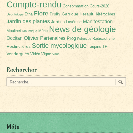
Compte-rendu
Consommation
Cours-2026
Flore
Fruits
Garrigue
Hérault
Etna
Hétérocères
Déontologie
Jardin des plantes
Manifestation
Jardins
Lavérune
News de géologie
Moulinet
Méric
Moustique
Olivier
Partenaires
Occitan
Prog
Radioactivité
Psilocybe
Sortie mycologique
Restinclières
Taupins
TP
Vendargues
Vidéo
Vigne
Virus
Rechercher
Méta