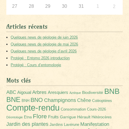
27
28
29
30
31
1
2
Articles récents
Quelques news de géologie de juin 2026
Quelques news de géologie de mai 2026
Quelques news de géologie d’avril 2026
Protégé : Entomo 2026 introduction
Protégé : Cours d’entomologie
Mots clés
BNB
Arbres
ABC
Aigoual
Aresquiers
Biodiversité
Aztèque
BNE
BNO
Champignons
Chêne
BNH
Coléoptères
Compte-rendu
Consommation
Cours-2026
Flore
Fruits
Garrigue
Hérault
Etna
Hétérocères
Déontologie
Jardin des plantes
Manifestation
Jardins
Lavérune