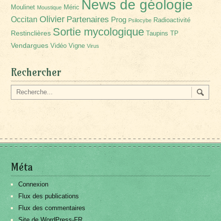
News de géologie
Moulinet
Méric
Moustique
Olivier
Partenaires
Occitan
Prog
Radioactivité
Psilocybe
Sortie mycologique
Restinclières
Taupins
TP
Vendargues
Vidéo
Vigne
Virus
Rechercher
Méta
Connexion
Flux des publications
Flux des commentaires
Site de WordPress-FR