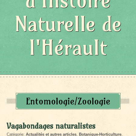
d'Histoire
Naturelle de
l'Hérault
Entomologie/Zoologie
Vagabondages naturalistes
Catégorie:
Actualités et autres articles
,
Botanique-Horticulture
,