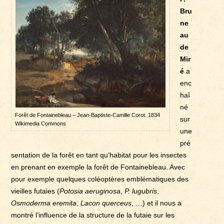
Bru
ne
au
de
Mir
é
a
enc
haî
né
Forêt de Fontainebleau – Jean-Baptiste-Camille Corot. 1834
sur
Wikimedia Commons
une
pré
sentation de la forêt en tant qu’habitat pour les insectes
en prenant en exemple la forêt de Fontainebleau. Avec
pour exemple quelques coléoptères emblématiques des
vieilles futaies (
Potosia aeruginosa
,
P. lugubris
,
Osmoderma eremita
,
Lacon querceus
, …) et il nous a
montré l’influence de la structure de la futaie sur les