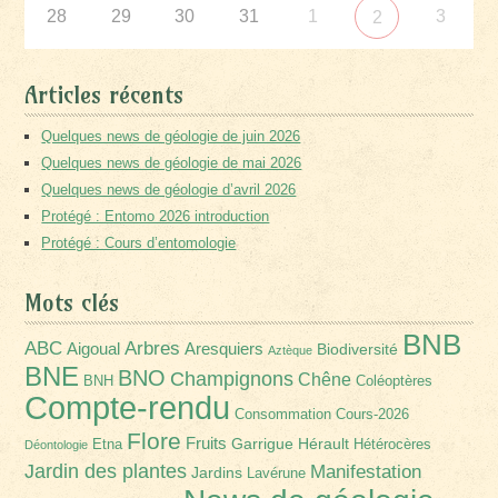
28
29
30
31
1
3
2
Articles récents
Quelques news de géologie de juin 2026
Quelques news de géologie de mai 2026
Quelques news de géologie d’avril 2026
Protégé : Entomo 2026 introduction
Protégé : Cours d’entomologie
Mots clés
BNB
Arbres
ABC
Aigoual
Aresquiers
Biodiversité
Aztèque
BNE
BNO
Champignons
Chêne
BNH
Coléoptères
Compte-rendu
Consommation
Cours-2026
Flore
Fruits
Garrigue
Hérault
Etna
Hétérocères
Déontologie
Jardin des plantes
Manifestation
Jardins
Lavérune