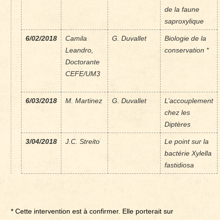
de la faune
saproxylique
6/02/2018
Camila
G. Duvallet
Biologie de la
Leandro,
conservation *
Doctorante
CEFE/UM3
6/03/2018
M. Martinez
G. Duvallet
L’accouplement
chez les
Diptères
3/04/2018
J.C. Streito
Le point sur la
bactérie Xylella
fastidiosa
* Cette intervention est à confirmer. Elle porterait sur