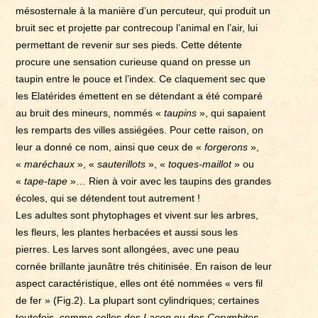
mésosternale à la manière d’un percuteur, qui produit un
bruit sec et projette par contrecoup l’animal en l’air, lui
permettant de revenir sur ses pieds. Cette détente
procure une sensation curieuse quand on presse un
taupin entre le pouce et l’index. Ce claquement sec que
les Elatérides émettent en se détendant a été comparé
au bruit des mineurs, nommés «
taupins
», qui sapaient
les remparts des villes assiégées. Pour cette raison, on
leur a donné ce nom, ainsi que ceux de «
forgerons
»,
«
maréchaux
», «
sauterillots
», «
toques-maillot
» ou
«
tape-tape
»… Rien à voir avec les taupins des grandes
écoles, qui se détendent tout autrement !
Les adultes sont phytophages et vivent sur les arbres,
les fleurs, les plantes herbacées et aussi sous les
pierres. Les larves sont allongées, avec une peau
cornée brillante jaunâtre trés chitinisée. En raison de leur
aspect caractéristique, elles ont été nommées « vers fil
de fer » (Fig.2). La plupart sont cylindriques; certaines
toutefois, comme celles des
Lacon
ou des
Corymbites