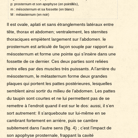
p: prosternum et son apophyse (en pointillés),
m : mésosternum et sa fossette (en blanc)
M : métasternum (en noir)
Il est ovale, aplati et sans étranglements latéraux entre
tête, thorax et abdomen; ventralement, les sternites
thoraciques empiètent largement sur l’abdomen. le
prosternum est articulé de façon souple par rapport au
mésosternum et forme une pointe qui s’insère dans une
fossette de ce dernier. Ces deux parties sont reliées
entre elles par des muscles très puissants. A l’arrière du
mésosternum, le métasternum forme deux grandes
plaques qui portent les pattes postérieures, lesquelles
semblent ainsi sortir du milieu de l’abdomen. Les pattes
du taupin sont courtes et ne lui permettent pas de se
remettre à l’endroit quand il est sur le dos: aussi, il s’en
sort autrement: Il s’arqueboute sur lui-même en se
cambrant fortement en arrière, puis se cambre
subitement dans l’autre sens (fig. 4) ; c’est l’impact de
son apophyse prosternale, frappant la cavité