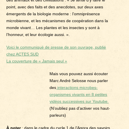
des animaux et des civilisations : « Je tente d’y faire le
point, avec des faits et des anecdotes, sur deux axes
émergents de la biologie moderne : l’omniprésence
microbienne, et les mécanismes de coopération dans la
monde vivant… Les plantes et les insectes y sont à
l’honneur, et leur écologie aussi. ».
Voici le communiqué de presse de son ouvrage, publié
chez ACTES SUD
La couverture de « Jamais seul »
Mais vous pouvez aussi écouter
Marc André Selosse nous parler
des
interactions microbes-
organismes vivants en 8 petites
vidéos successives sur Youtube.
(N’oubliez pas d’activer vos haut-
parleurs)
À noter
: dans le cadre du cycle 1 de l’Agora des savoirs