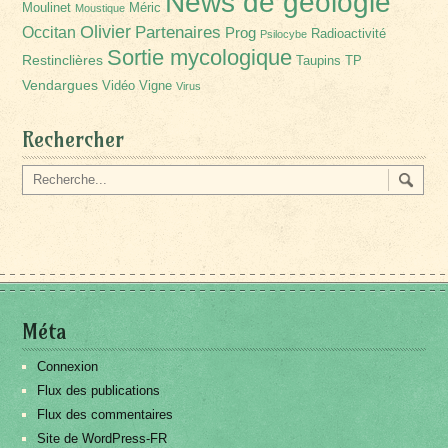
News de géologie
Moulinet
Méric
Moustique
Olivier
Partenaires
Occitan
Prog
Radioactivité
Psilocybe
Sortie mycologique
Restinclières
Taupins
TP
Vendargues
Vidéo
Vigne
Virus
Rechercher
Méta
Connexion
Flux des publications
Flux des commentaires
Site de WordPress-FR