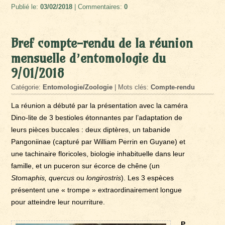
Publié le:
03/02/2018
| Commentaires:
0
Bref compte-rendu de la réunion
mensuelle d’entomologie du
9/01/2018
Catégorie:
Entomologie/Zoologie
| Mots clés:
Compte-rendu
La réunion a débuté par la présentation avec la caméra
Dino-lite de 3 bestioles étonnantes par l’adaptation de
leurs pièces buccales : deux diptères, un tabanide
Pangoniinae (capturé par William Perrin en Guyane) et
une tachinaire floricoles, biologie inhabituelle dans leur
famille, et un puceron sur écorce de chêne (un
Stomaphis, quercus
ou
longirostris
). Les 3 espèces
présentent une « trompe » extraordinairement longue
pour atteindre leur nourriture.
P.